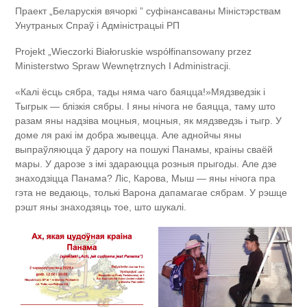
Праект „Беларускія вячоркі ” суфінансаваны Міністэрствам
Унутраных Спраў і Адміністрацыі РП
Projekt „Wieczorki Białoruskie współfinansowany przez
Ministerstwo Spraw Wewnętrznych I Administracji.
«Калі ёсць сябра, тады няма чаго баяцца!»Мядзведзік і
Тыгрык — блізкія сябры. І яны нічога не баяцца, таму што
разам яны надзіва моцныя, моцныя, як мядзведзь і тыгр. У
доме ля ракі ім добра жывецца. Але аднойчы яны
выпраўляюцца ў дарогу на пошукі Панамы, краіны сваёй
мары. У дарозе з імі здараюцца розныя прыгоды. Але дзе
знаходзіцца Панама? Ліс, Карова, Мыш — яны нічога пра
гэта не ведаюць, толькі Варона дапамагае сябрам. У рэшце
рэшт яны знаходзяць тое, што шукалі.