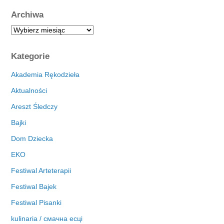
Archiwa
A
r
c
Kategorie
h
i
Akademia Rękodzieła
w
Aktualności
a
Areszt Śledczy
Bajki
Dom Dziecka
EKO
Festiwal Arteterapii
Festiwal Bajek
Festiwal Pisanki
kulinaria / смачна есці