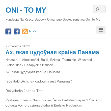
ONI - TO MY
Fundacja Na Rzecz Budowy Otwartego Społeczeństwa Oni To My
RSS
2 czerwca 2023
Ах, якая цудоўная краіна Панама
Natasza
Aktualności
,
Bajki
,
Szkoła
,
Teatralnie
,
Wieczorki
Białoruskie / Беларускія Вячоркі
Ах, якая цудоўная краіна Панама
(spektakl „Ach, jak cudowna jest Panama”)
Reżysiorka Joanna Troc
Vystupajuć vučni Niepubličnaj Škoły Padstavovaj nr 1 Św. Abp
Łukaša Vojno-Jasienieckaha ŭ Bielsku Padlaskim