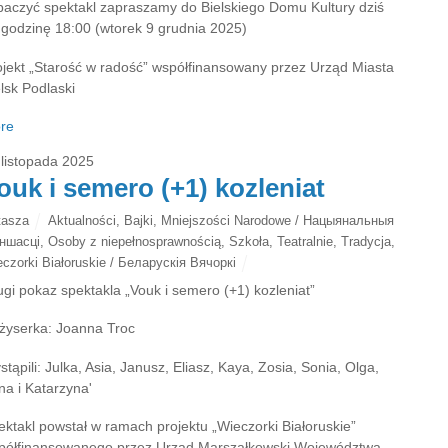
baczyć spektakl zapraszamy do Bielskiego Domu Kultury dziś
 godzinę 18:00 (wtorek 9 grudnia 2025)
ojekt „Starość w radość” współfinansowany przez Urząd Miasta
lsk Podlaski
re
 listopada 2025
ouk i semero (+1) kozleniat
tasza
Aktualności
,
Bajki
,
Mniejszości Narodowe / Нацыянальныя
ншасці
,
Osoby z niepełnosprawnością
,
Szkoła
,
Teatralnie
,
Tradycja
,
czorki Białoruskie / Беларускія Вячоркі
ugi pokaz spektakla „Vouk i semero (+1) kozleniat”
żyserka: Joanna Troc
tąpili: Julka, Asia, Janusz, Eliasz, Kaya, Zosia, Sonia, Olga,
na i Katarzyna'
ektakl powstał w ramach projektu „Wieczorki Białoruskie”
półfinansowanego przez Urząd Marszałkowski Województwa