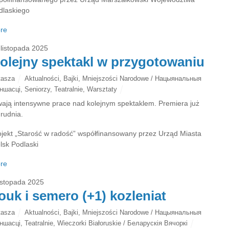
dlaskiego
re
 listopada 2025
olejny spektakl w przygotowaniu
tasza
Aktualności
,
Bajki
,
Mniejszości Narodowe / Нацыянальныя
ншасці
,
Seniorzy
,
Teatralnie
,
Warsztaty
wają intensywne prace nad kolejnym spektaklem. Premiera już
grudnia.
ojekt „Starość w radość” współfinansowany przez Urząd Miasta
lsk Podlaski
re
listopada 2025
ouk i semero (+1) kozleniat
tasza
Aktualności
,
Bajki
,
Mniejszości Narodowe / Нацыянальныя
ншасці
,
Teatralnie
,
Wieczorki Białoruskie / Беларускія Вячоркі