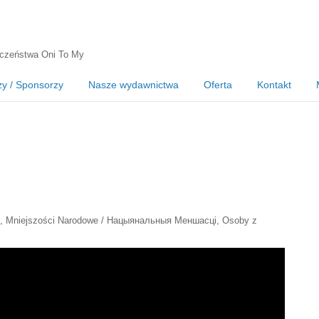
czeństwa Oni To My
zy / Sponsorzy
Nasze wydawnictwa
Oferta
Kontakt
,
Mniejszości Narodowe / Нацыянальныя Меншасці
,
Osoby z