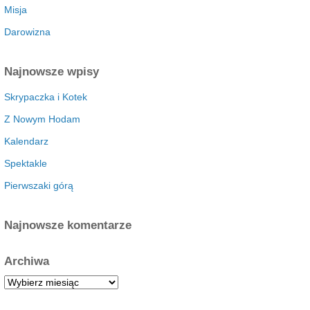
Misja
Darowizna
Najnowsze wpisy
Skrypaczka i Kotek
Z Nowym Hodam
Kalendarz
Spektakle
Pierwszaki górą
Najnowsze komentarze
Archiwa
A
r