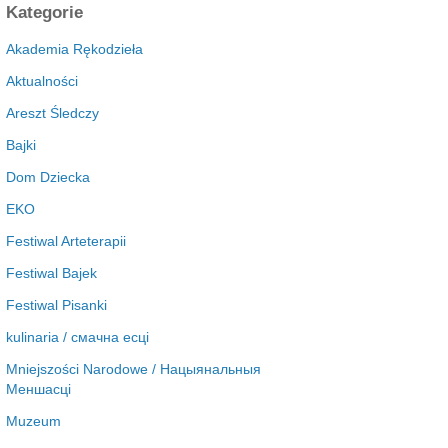
c
Kategorie
h
i
Akademia Rękodzieła
w
Aktualności
a
Areszt Śledczy
Bajki
Dom Dziecka
EKO
Festiwal Arteterapii
Festiwal Bajek
Festiwal Pisanki
kulinaria / смачна есці
Mniejszości Narodowe / Нацыянальныя
Меншасці
Muzeum