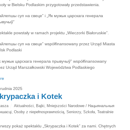
koły w Bielsku Podlaskim przygotowały przedstawienia.
айлепшы суп на свеце” і „Як мужык царскага генерала
ывучыў”
ektakle powstały w ramach projektu „Wieczorki Białoruskie”.
айлепшы суп на свеце” współfinansowany przez Urząd Miasta
lsk Podlaski
к мужык царскага генерала прывучыў” współfinansowany
zez Urząd Marszałkowski Województwa Podlaskiego
re
grudnia 2025
krypaczka i Kotek
tasza
Aktualności
,
Bajki
,
Mniejszości Narodowe / Нацыянальныя
ншасці
,
Osoby z niepełnosprawnością
,
Seniorzy
,
Szkoła
,
Teatralnie
erwszy pokaż spektaklu „Skrypaczka i Kotek” za nami. Chętnych