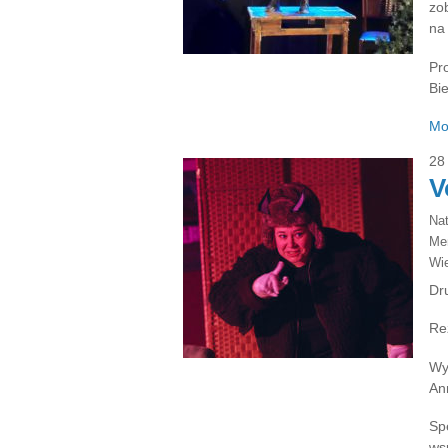
zo
na
Pr
Bie
Mo
28
V
Na
Ме
Wie
Dr
Re
Wys
An
Sp
ws