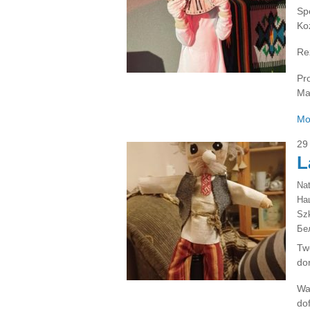
Sp
Koz
Re
Pr
Ma
Mo
29
L
Na
На
Sz
Бе
Tw
dor
Wa
do