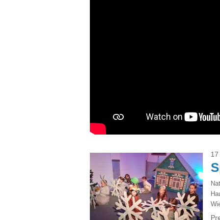
17
S
Na
На
Wie
Pr