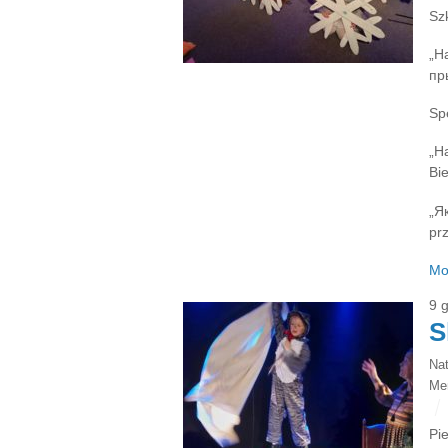
Sz
„Н
пр
Sp
„Н
Bie
„Я
pr
Mo
9 
S
Na
Ме
Pi