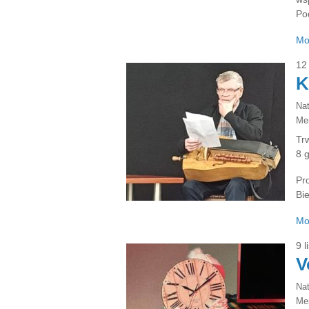
Po
Mo
12
K
Na
Ме
Tr
8 
Pr
Bie
Mo
9 
V
Na
Ме