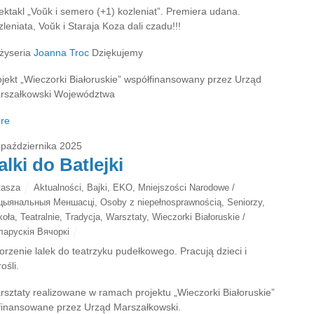
ektakl „Voŭk i semero (+1) kozleniat”. Premiera udana.
leniata, Voŭk i Staraja Koza dali czadu!!!
żyseria
Joanna Troc
Dziękujemy
ojekt „Wieczorki Białoruskie” współfinansowany przez Urząd
rszałkowski Województwa
re
 października 2025
alki do Batlejki
tasza
Aktualności
,
Bajki
,
EKO
,
Mniejszości Narodowe /
цыянальныя Меншасці
,
Osoby z niepełnosprawnością
,
Seniorzy
,
koła
,
Teatralnie
,
Tradycja
,
Warsztaty
,
Wieczorki Białoruskie /
ларускія Вячоркі
orzenie lalek do teatrzyku pudełkowego. Pracują dzieci i
ośli.
rsztaty realizowane w ramach projektu „Wieczorki Białoruskie”
finansowane przez Urząd Marszałkowski.