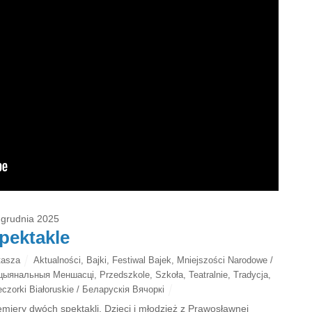
 grudnia 2025
pektakle
tasza
Aktualności
,
Bajki
,
Festiwal Bajek
,
Mniejszości Narodowe /
цыянальныя Меншасці
,
Przedszkole
,
Szkoła
,
Teatralnie
,
Tradycja
,
czorki Białoruskie / Беларускія Вячоркі
emiery dwóch spektakli. Dzieci i młodzież z Prawosławnej