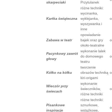
skarpeciaki
Przytulanek
różne techniki:
wycinanka,
Kartka świąteczna
wyklejanka,
o
wyszywanka i
inne
opowiadanie
Zabawa w teatr
bajek oraz gry
o
około-teatralne
wykonanie lalek
Pacynkowy zawrót
do domowego
o
głowy
teatru
tworzenie
Kółko na kółku
obrazów techniką
o
kiri-origami
wykonanie
Wieczór przy
świeczników,
o
świecach
różne techniki
różne techniki:
Pisankowe
sznurkowe,
o
inspiracje
wstążkowe,