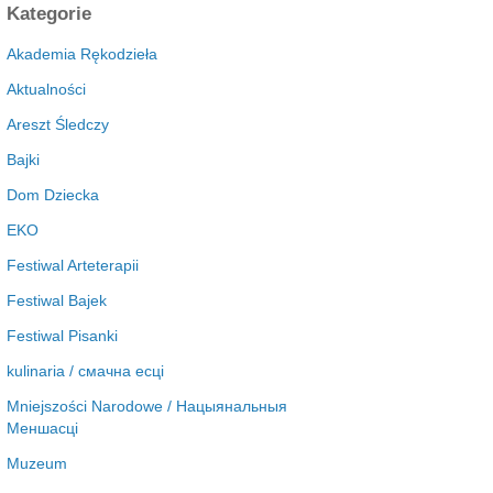
c
Kategorie
h
i
Akademia Rękodzieła
w
Aktualności
a
Areszt Śledczy
Bajki
Dom Dziecka
EKO
Festiwal Arteterapii
Festiwal Bajek
Festiwal Pisanki
kulinaria / смачна есці
Mniejszości Narodowe / Нацыянальныя
Меншасці
Muzeum