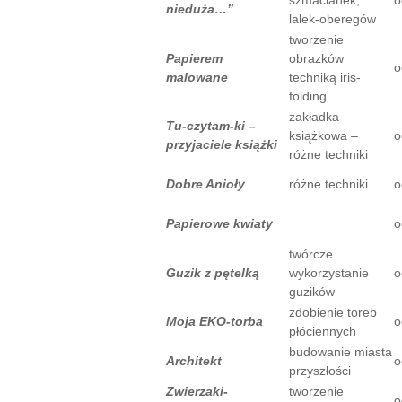
nieduża…”
lalek-oberegów
tworzenie
Papierem
obrazków
o
malowane
techniką iris-
folding
zakładka
Tu-czytam-ki –
książkowa –
o
przyjaciele książki
różne techniki
Dobre Anioły
różne techniki
o
Papierowe kwiaty
o
twórcze
Guzik z pętelką
wykorzystanie
o
guzików
zdobienie toreb
Moja EKO-torba
o
płóciennych
budowanie miasta
Architekt
o
przyszłości
Zwierzaki-
tworzenie
o