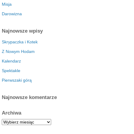
Misja
Darowizna
Najnowsze wpisy
Skrypaczka i Kotek
Z Nowym Hodam
Kalendarz
Spektakle
Pierwszaki górą
Najnowsze komentarze
Archiwa
A
r