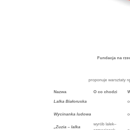
Fundacja na rze
proponuje warsztaty rę
Nazwa
O co chodzi
W
Lalka Białoruska
o
Wycinanka ludowa
o
wyrób lalek–
„Zuzia – lalka
szmacianek,
o