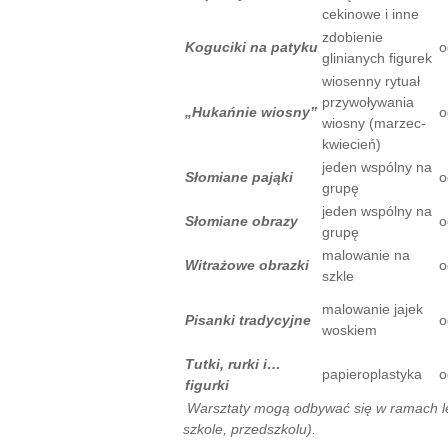
cekinowe i inne
zdobienie
Koguciki na patyku
o
glinianych figurek
wiosenny rytuał
przywoływania
„Hukańnie wiosny”
o
wiosny (marzec-
kwiecień)
jeden wspólny na
Słomiane pająki
o
grupę
jeden wspólny na
Słomiane obrazy
o
grupę
malowanie na
Witrażowe obrazki
o
szkle
malowanie jajek
Pisanki tradycyjne
o
woskiem
Tutki, rurki i…
papieroplastyka
o
figurki
Warsztaty mogą odbywać się w ramach lek
szkole, przedszkolu).