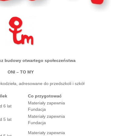
cz budowy otwartego społeczeństwa
ONI – TO MY
kodzieła, adresowane do przedszkoli i szkół
iek
Co przygotować
Materiały zapewnia
d 6 lat
Fundacja
Materiały zapewnia
d 5 lat
Fundacja
Materiały zapewnia
d 5 lat