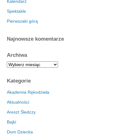
Kalendarz
Spektakle
Pierwszaki górą
Najnowsze komentarze
Archiwa
A
r
c
Kategorie
h
i
Akademia Rękodzieła
w
Aktualności
a
Areszt Śledczy
Bajki
Dom Dziecka