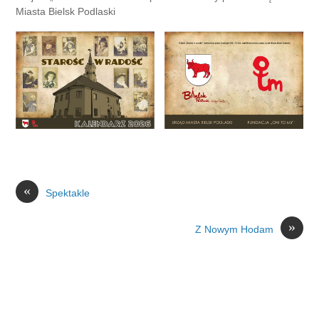
Miasta Bielsk Podlaski
«
Spektakle
»
Z Nowym Hodam