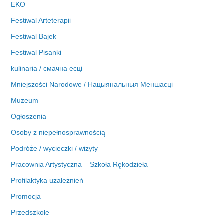
EKO
Festiwal Arteterapii
Festiwal Bajek
Festiwal Pisanki
kulinaria / смачна есці
Mniejszości Narodowe / Нацыянальныя Меншасці
Muzeum
Ogłoszenia
Osoby z niepełnosprawnością
Podróże / wycieczki / wizyty
Pracownia Artystyczna – Szkoła Rękodzieła
Profilaktyka uzależnień
Promocja
Przedszkole