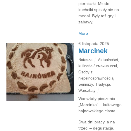
pierniczki. Młode
kuchciki spisały się na
medal. Były też gry i
zabawy.
More
6 listopada 2025
Marcinek
Natasza
Aktualności
,
kulinaria / смачна есці
,
Osoby z
niepełnosprawnością
,
Seniorzy
,
Tradycja
,
Warsztaty
Warsztaty pieczenia
„Marcinka” – kultowego
hajnowskiego ciasta.
Dwa dni pracy, a na
trzeci – degustacja.