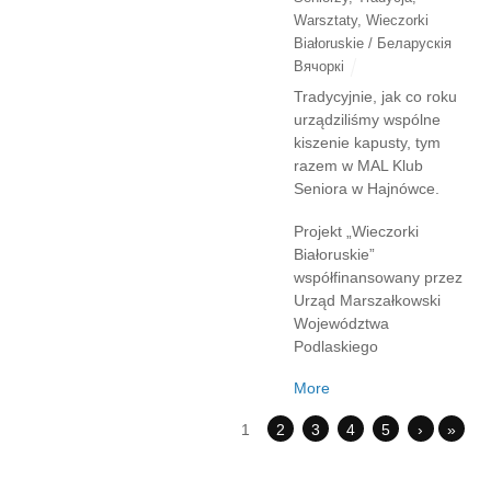
Warsztaty
,
Wieczorki
Białoruskie / Беларускія
Вячоркі
Tradycyjnie, jak co roku
urządziliśmy wspólne
kiszenie kapusty, tym
razem w MAL Klub
Seniora w Hajnówce.
Projekt „Wieczorki
Białoruskie”
współfinansowany przez
Urząd Marszałkowski
Województwa
Podlaskiego
More
1
2
3
4
5
›
»