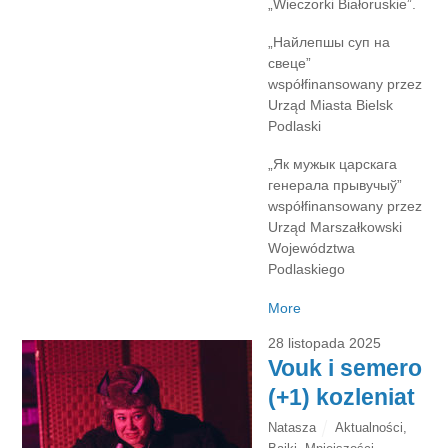
„Wieczorki Białoruskie”.
„Найлепшы суп на
свеце”
współfinansowany przez
Urząd Miasta Bielsk
Podlaski
„Як мужык царскага
генерала прывучыў”
współfinansowany przez
Urząd Marszałkowski
Województwa
Podlaskiego
More
28 listopada 2025
Vouk i semero
(+1) kozleniat
Natasza
Aktualności
,