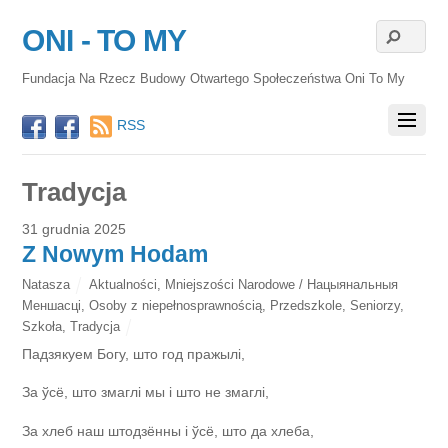
ONI - TO MY
Fundacja Na Rzecz Budowy Otwartego Społeczeństwa Oni To My
RSS
Tradycja
31 grudnia 2025
Z Nowym Hodam
Natasza
Aktualności
,
Mniejszości Narodowe / Нацыянальныя
Меншасці
,
Osoby z niepełnosprawnością
,
Przedszkole
,
Seniorzy
,
Szkoła
,
Tradycja
Падзякуем Богу, што год пражылі,
За ўсё, што змаглі мы і што не змаглі,
За хлеб наш штодзённы і ўсё, што да хлеба,