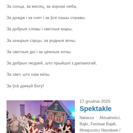
За сонца, за месяц, за зорнае неба,
За дождж і за снег і за ўсе нашы справы,
За добрыя словы і светлыя мары,
За шчырыя сэрцы, за родныя вочы,
За светлыя дні і за цёмныя ночы,
За добрых людзей, што прыйшлі з дапамогай,
За свет, што нам мілы.
За ўсё дзякуй Богу!
17 grudnia 2025
Spektakle
Natasza
Aktualności
,
Bajki
,
Festiwal Bajek
,
Mniejszości Narodowe /