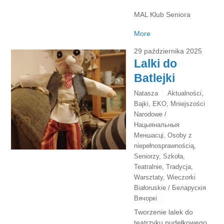
MAL Klub Seniora
More
29 października 2025
Lalki do
Batlejki
Natasza
Aktualności
,
Bajki
,
EKO
,
Mniejszości
Narodowe /
Нацыянальныя
Меншасці
,
Osoby z
niepełnosprawnością
,
Seniorzy
,
Szkoła
,
Teatralnie
,
Tradycja
,
Warsztaty
,
Wieczorki
Białoruskie / Беларускія
Вячоркі
Tworzenie lalek do
teatrzyku pudełkowego.