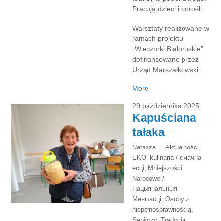
Pracują dzieci i dorośli.
Warsztaty realizowane w
ramach projektu
„Wieczorki Białoruskie”
dofinansowane przez
Urząd Marszałkowski.
More
29 października 2025
Kapuściana
tałaka
Natasza
Aktualności
,
EKO
,
kulinaria / смачна
есці
,
Mniejszości
Narodowe /
Нацыянальныя
Меншасці
,
Osoby z
niepełnosprawnością
,
Seniorzy
,
Tradycja
,