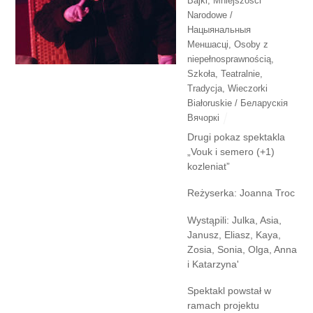
Bajki
,
Mniejszości
Narodowe /
Нацыянальныя
Меншасці
,
Osoby z
niepełnosprawnością
,
Szkoła
,
Teatralnie
,
Tradycja
,
Wieczorki
Białoruskie / Беларускія
Вячоркі
Drugi pokaz spektakla
„Vouk i semero (+1)
kozleniat”
Reżyserka: Joanna Troc
Wystąpili: Julka, Asia,
Janusz, Eliasz, Kaya,
Zosia, Sonia, Olga, Anna
i Katarzyna'
Spektakl powstał w
ramach projektu