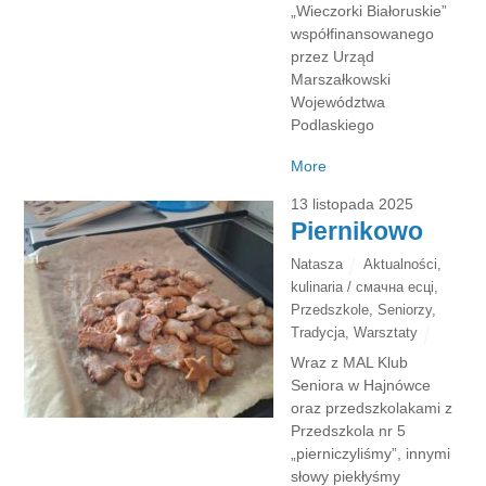
„Wieczorki Białoruskie”
współfinansowanego
przez Urząd
Marszałkowski
Województwa
Podlaskiego
More
13 listopada 2025
Piernikowo
Natasza
Aktualności
,
kulinaria / смачна есці
,
Przedszkole
,
Seniorzy
,
Tradycja
,
Warsztaty
Wraz z MAL Klub
Seniora w Hajnówce
oraz przedszkolakami z
Przedszkola nr 5
„pierniczyliśmy”, innymi
słowy piekłyśmy