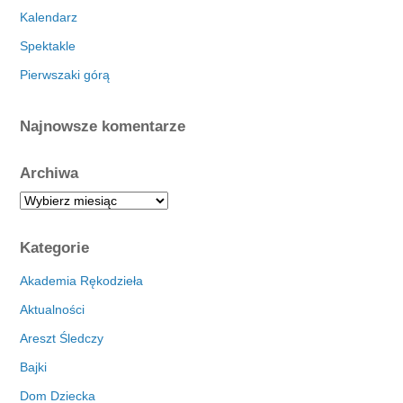
Kalendarz
Spektakle
Pierwszaki górą
Najnowsze komentarze
Archiwa
A
r
c
Kategorie
h
i
Akademia Rękodzieła
w
Aktualności
a
Areszt Śledczy
Bajki
Dom Dziecka