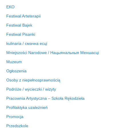
EKO
Festiwal Arteterapii
Festiwal Bajek
Festiwal Pisanki
kulinaria / смачна есці
Mniejszości Narodowe / Нацыянальныя Меншасці
Muzeum
Ogłoszenia
Osoby z niepełnosprawnością
Podróże / wycieczki / wizyty
Pracownia Artystyczna – Szkoła Rękodzieła
Profilaktyka uzależnień
Promocja
Przedszkole