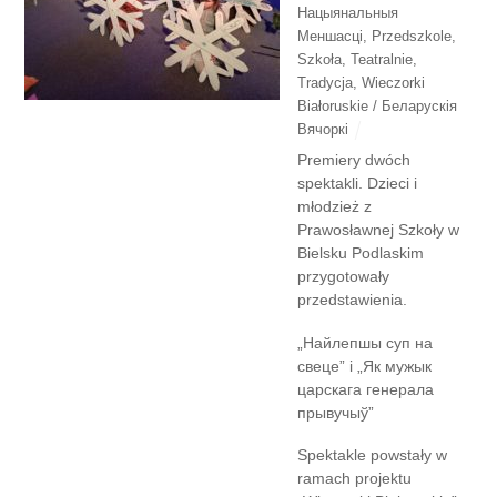
Нацыянальныя
Меншасці
,
Przedszkole
,
Szkoła
,
Teatralnie
,
Tradycja
,
Wieczorki
Białoruskie / Беларускія
Вячоркі
Premiery dwóch
spektakli. Dzieci i
młodzież z
Prawosławnej Szkoły w
Bielsku Podlaskim
przygotowały
przedstawienia.
„Найлепшы суп на
свеце” і „Як мужык
царскага генерала
прывучыў”
Spektakle powstały w
ramach projektu