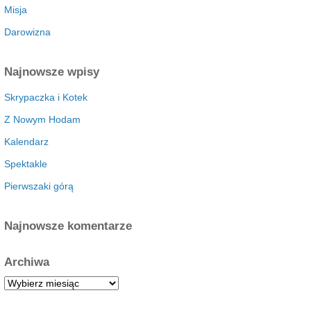
Misja
Darowizna
Najnowsze wpisy
Skrypaczka i Kotek
Z Nowym Hodam
Kalendarz
Spektakle
Pierwszaki górą
Najnowsze komentarze
Archiwa
A
r