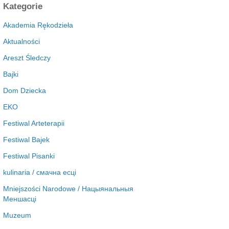
c
Kategorie
h
i
Akademia Rękodzieła
w
Aktualności
a
Areszt Śledczy
Bajki
Dom Dziecka
EKO
Festiwal Arteterapii
Festiwal Bajek
Festiwal Pisanki
kulinaria / смачна есці
Mniejszości Narodowe / Нацыянальныя
Меншасці
Muzeum