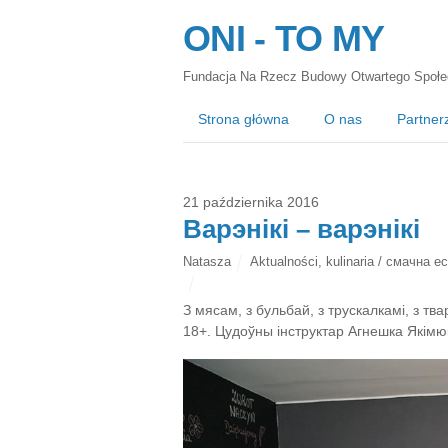
ONI - TO MY
Fundacja Na Rzecz Budowy Otwartego Społe
Strona główna
O nas
Partner
21 października 2016
Варэнікі – варэнікі
Natasza
Aktualności
,
kulinaria / смачна ес
З мясам, з бульбай, з трускалкамі, з тв
18+. Цудоўны інструктар Агнешка Якімюк