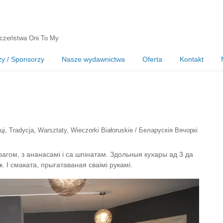
czeństwa Oni To My
zy / Sponsorzy
Nasze wydawnictwa
Oferta
Kontakt
ці
,
Tradycja
,
Warsztaty
,
Wieczorki Białoruskie / Беларускія Вячоркі
арагом, з ананасамі і са шпінатам. Здольныя кухары ад 3 да
. І смаката, прыгатаваная сваімі рукамі.