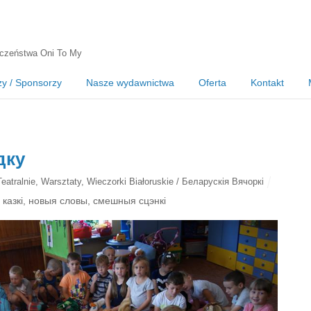
czeństwa Oni To My
zy / Sponsorzy
Nasze wydawnictwa
Oferta
Kontakt
дку
Teatralnie
,
Warsztaty
,
Wieczorki Białoruskie / Беларускія Вячоркі
 казкі, новыя словы, смешныя сцэнкі