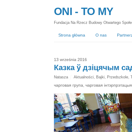
ONI - TO MY
Fundacja Na Rzecz Budowy Otwartego Społe
Strona główna
O nas
Partner
13 września 2016
Казка ў дзіцячым са
Natasza
Aktualności
,
Bajki
,
Przedszkole
,
чарговая група, чарговая інтэрпрэтацыя