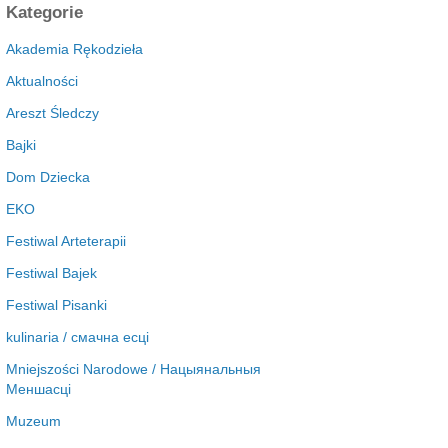
c
Kategorie
h
i
Akademia Rękodzieła
w
Aktualności
a
Areszt Śledczy
Bajki
Dom Dziecka
EKO
Festiwal Arteterapii
Festiwal Bajek
Festiwal Pisanki
kulinaria / смачна есці
Mniejszości Narodowe / Нацыянальныя
Меншасці
Muzeum