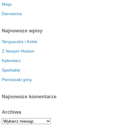
Misja
Darowizna
Najnowsze wpisy
Skrypaczka i Kotek
Z Nowym Hodam
Kalendarz
Spektakle
Pierwszaki górą
Najnowsze komentarze
Archiwa
A
r