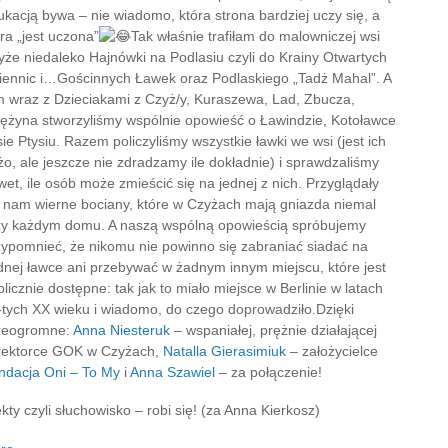
ukacją bywa – nie wiadomo, która strona bardziej uczy się, a
ra „jest uczona”
Tak właśnie trafiłam do malowniczej wsi
yże niedaleko Hajnówki na Podlasiu czyli do Krainy Otwartych
iennic i…Gościnnych Ławek oraz Podlaskiego „Tadż Mahal”. A
m wraz z Dzieciakami z Czyż/y, Kuraszewa, Lad, Zbucza,
iężyna stworzyliśmy wspólnie opowieść o Ławindzie, Kotoławce
sie Ptysiu. Razem policzyliśmy wszystkie ławki we wsi (jest ich
żo, ale jeszcze nie zdradzamy ile dokładnie) i sprawdzaliśmy
et, ile osób może zmieścić się na jednej z nich. Przyglądały
ę nam wierne bociany, które w Czyżach mają gniazda niemal
zy każdym domu. A naszą wspólną opowieścią spróbujemy
zypomnieć, że nikomu nie powinno się zabraniać siadać na
dnej ławce ani przebywać w żadnym innym miejscu, które jest
licznie dostępne: tak jak to miało miejsce w Berlinie w latach
-tych XX wieku i wiadomo, do czego doprowadziło.Dzięki
zeogromne:
Anna Niesteruk
– wspaniałej, prężnie działającej
rektorce GOK w Czyżach,
Natalla Gierasimiuk
– założycielce
ndacja Oni – To My
i
Anna Szawiel
– za połączenie!
kty czyli słuchowisko – robi się! (za Anna Kierkosz)