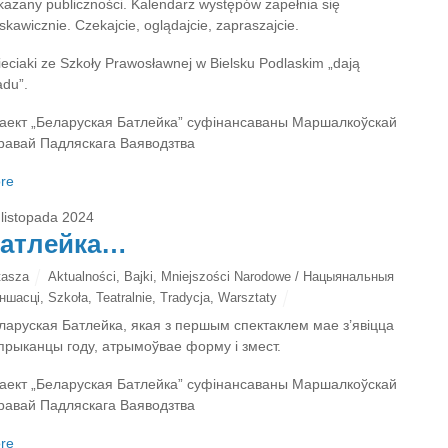
kazany publiczności. Kalendarz występów zapełnia się
skawicznie. Czekajcie, oglądajcie, zapraszajcie.
ieciaki ze Szkoły Prawosławnej w Bielsku Podlaskim „dają
adu”.
аект „Беларуская Батлейка” суфінансаваны Маршалкоўскай
равай Падляскага Ваяводзтва
re
 listopada 2024
атлейка…
tasza
Aktualności
,
Bajki
,
Mniejszości Narodowe / Нацыянальныя
ншасці
,
Szkoła
,
Teatralnie
,
Tradycja
,
Warsztaty
ларуская Батлейка, якая з першым спектаклем мае з’явіцца
прыканцы году, атрымоўвае форму і змест.
аект „Беларуская Батлейка” суфінансаваны Маршалкоўскай
равай Падляскага Ваяводзтва
re