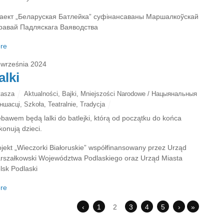
аект „Беларуская Батлейка” суфінансаваны Маршалкоўскай
равай Падляскага Ваяводства
re
 września 2024
alki
tasza
Aktualności
,
Bajki
,
Mniejszości Narodowe / Нацыянальныя
ншасці
,
Szkoła
,
Teatralnie
,
Tradycja
ebawem będą lalki do batlejki, którą od początku do końca
konują dzieci.
ojekt „Wieczorki Białoruskie” współfinansowany przez Urząd
rszałkowski Województwa Podlaskiego oraz Urząd Miasta
lsk Podlaski
re
‹
1
2
3
4
5
›
»