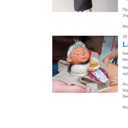
Пр
Уп
Mo
28
L
Na
Ме
Ni
wy
Pr
Ma
Bie
Mo