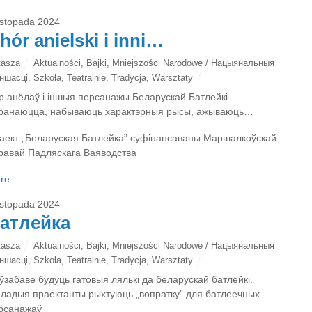
listopada 2024
hór anielski i inni…
tasza
Aktualności
,
Bajki
,
Mniejszości Narodowe / Нацыянальныя
ншасці
,
Szkoła
,
Teatralnie
,
Tradycja
,
Warsztaty
р анёлаў і іншыя персанажы Беларускай Батлейкі
ранаюцца, набываюць характэрныя рысы, ажываюць…
аект „Беларуская Батлейка” суфінансаваны Маршалкоўскай
равай Падляскага Ваяводcтва
re
listopada 2024
атлейка
tasza
Aktualności
,
Bajki
,
Mniejszości Narodowe / Нацыянальныя
ншасці
,
Szkoła
,
Teatralnie
,
Tradycja
,
Warsztaty
ўзабаве будуць гатовыя лялькі да беларускай батлейкі.
ладыя праектанты рыхтуюць „вопратку” для батлеечных
рсанажаў