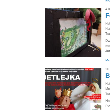
Mo
4 
F
Na
На
Tra
Dw
mo
Ju
Mo
20
B
Na
Ме
Tra
No 
Pie