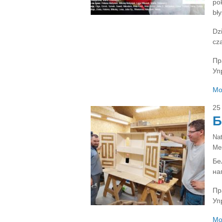
po
bły
Dz
cz
Пр
Уп
Mo
25
Б
Na
Ме
Бе
на
Пр
Уп
Mo