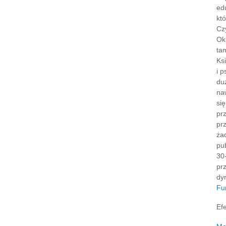
ed
któ
Cz
Ok
ta
Ks
i p
du
naw
si
pr
pr
ża
pub
30
pr
dy
Fu
Efe