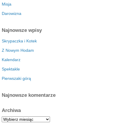
Misja
Darowizna
Najnowsze wpisy
Skrypaczka i Kotek
Z Nowym Hodam
Kalendarz
Spektakle
Pierwszaki górą
Najnowsze komentarze
Archiwa
A
r