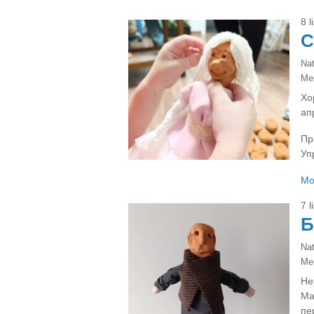
8 
C
Na
Ме
Хо
ап
Пр
Уп
Mo
7 
Б
Na
Ме
Не
Ма
пе