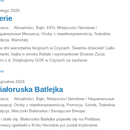
re
lutego 2025
erie
tasza
Aktualności
,
Bajki
,
EKO
,
Mniejszości Narodowe /
цыянальныя Меншасці
,
Osoby z niepełnosprawnością
,
Teatralnie
,
dycja
,
Warsztaty
a dni warsztatów feryjnych w Czyżach. Świetne dzieciaki! Lalki-
tanki, bajka o smoku Rafale i wycinankowe Drzewo Życia.
tro c.d. Dziękujemy GOK w Czyżach za zaufanie.
re
 grudnia 2024
iałoruska Batlejka
tasza
Aktualności
,
Bajki
,
Mniejszości Narodowe / Нацыянальныя
ншасці
,
Osoby z niepełnosprawnością
,
Promocja
,
Szkoła
,
Teatralnie
,
dycja
,
Wieczorki Białoruskie / Беларускія Вячоркі
i stało się. Białoruska Batlejka pojawiła się na Podlasiu.
rwszy spektakl o Królu Herodzie już został trzykrotnie