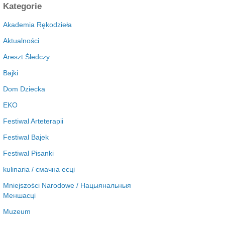
c
Kategorie
h
i
Akademia Rękodzieła
w
Aktualności
a
Areszt Śledczy
Bajki
Dom Dziecka
EKO
Festiwal Arteterapii
Festiwal Bajek
Festiwal Pisanki
kulinaria / смачна есці
Mniejszości Narodowe / Нацыянальныя
Меншасці
Muzeum