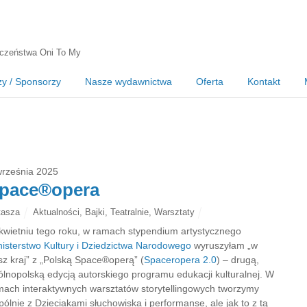
czeństwa Oni To My
zy / Sponsorzy
Nasze wydawnictwa
Oferta
Kontakt
września 2025
pace®opera
tasza
Aktualności
,
Bajki
,
Teatralnie
,
Warsztaty
kwietniu tego roku, w ramach stypendium artystycznego
nisterstwo Kultury i Dziedzictwa Narodowego
wyruszyłam „w
sz kraj” z „Polską Space®operą” (
Spaceropera 2.0
) – drugą,
ólnopolską edycją autorskiego programu edukacji kulturalnej. W
mach interaktywnych warsztatów storytellingowych tworzymy
ólnie z Dzieciakami słuchowiska i performanse, ale jak to z tą