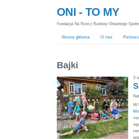
ONI - TO MY
Fundacja Na Rzecz Budowy Otwartego Społe
Strona główna
O nas
Partner
Bajki
3 
S
Na
W 
Mi
na
og
ra
wsp