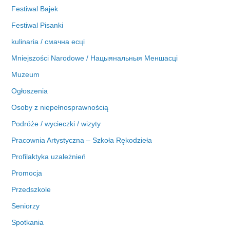
Festiwal Bajek
Festiwal Pisanki
kulinaria / смачна есці
Mniejszości Narodowe / Нацыянальныя Меншасці
Muzeum
Ogłoszenia
Osoby z niepełnosprawnością
Podróże / wycieczki / wizyty
Pracownia Artystyczna – Szkoła Rękodzieła
Profilaktyka uzależnień
Promocja
Przedszkole
Seniorzy
Spotkania