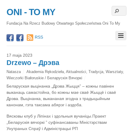
ONI - TO MY
Fundacja Na Rzecz Budowy Otwartego Społeczeństwa Oni To My
RSS
17 maja 2023
Drzewo – Дрэва
Natasza
Akademia Rękodzieła
,
Aktualności
,
Tradycja
,
Warsztaty
,
Wieczorki Białoruskie / Беларускія Вячоркі
Беларуская выцінанка „Дрэва Жыцця” – кожны павінен
выканаць самастойна, бо кожны мае сваё Жыццё і сваё
Дрэва. Выцінанка, выкананая згодна з традыцыйным
канонам, гэта таксама абярэг і аздоба.
Вясковы клуб у Ліпінах і здольныя вучаніцы.Праект
„Беларускія вячоркі ” суфінансаваны Міністэрствам
Унутраных Спраў і Адміністрацыі РП