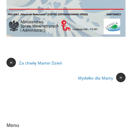
«
Za chwilę Mamin Dzień
»
Mydełko dla Mamy
Menu