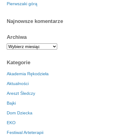
Pierwszaki górą
Najnowsze komentarze
Archiwa
A
r
c
Kategorie
h
i
Akademia Rękodzieła
w
Aktualności
a
Areszt Śledczy
Bajki
Dom Dziecka
EKO
Festiwal Arteterapii