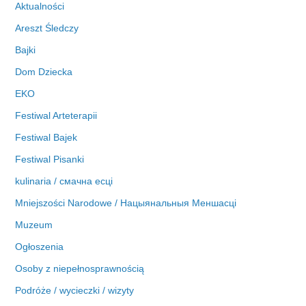
Aktualności
a
Areszt Śledczy
Bajki
Dom Dziecka
EKO
Festiwal Arteterapii
Festiwal Bajek
Festiwal Pisanki
kulinaria / смачна есці
Mniejszości Narodowe / Нацыянальныя Меншасці
Muzeum
Ogłoszenia
Osoby z niepełnosprawnością
Podróże / wycieczki / wizyty