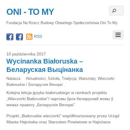
ONI - TO MY
Fundacja Na Rzecz Budowy Otwartego Społeczeństwa Oni To My
RSS
10 października 2017
Wycinanka Białoruska –
Беларуская Выцінанка
Natasza
Aktualności
,
Szkoła
,
Tradycja
,
Warsztaty
,
Wieczorki
Białoruskie / Беларускія Вячоркі
Kolejna lekcja języka białoruskiego w ramkach projektu
„Wieczorki Białoruskie”/ чарговы ўрок беларускай мовы ў
межах праекту „Беларускія Вячоркі”
Projekt „Białoruskie wieczorki” współfinansowany przez Urząd
Miasta Hajnówka oraz Starostwo Powiatowe w Hajnówce