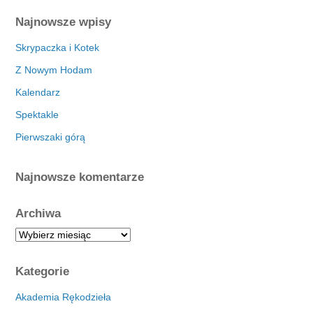
Najnowsze wpisy
Skrypaczka i Kotek
Z Nowym Hodam
Kalendarz
Spektakle
Pierwszaki górą
Najnowsze komentarze
Archiwa
A
r
c
Kategorie
h
i
Akademia Rękodzieła
w