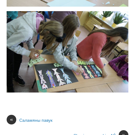
«
Саламяны павук
»