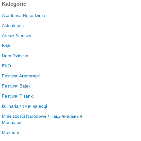
c
Kategorie
h
i
Akademia Rękodzieła
w
Aktualności
a
Areszt Śledczy
Bajki
Dom Dziecka
EKO
Festiwal Arteterapii
Festiwal Bajek
Festiwal Pisanki
kulinaria / смачна есці
Mniejszości Narodowe / Нацыянальныя
Меншасці
Muzeum