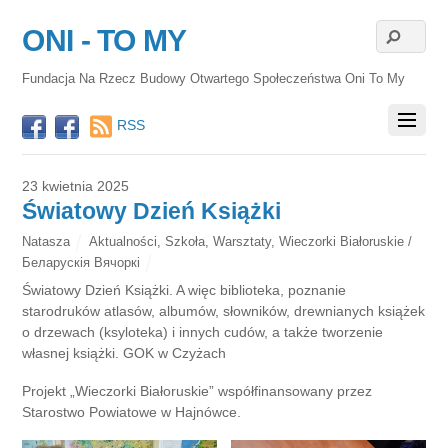
ONI - TO MY
Fundacja Na Rzecz Budowy Otwartego Społeczeństwa Oni To My
RSS
23 kwietnia 2025
Światowy Dzień Książki
Natasza
Aktualności
,
Szkoła
,
Warsztaty
,
Wieczorki Białoruskie /
Беларускія Вячоркі
Światowy Dzień Książki. A więc biblioteka, poznanie
starodruków atlasów, albumów, słowników, drewnianych książek
o drzewach (ksyloteka) i innych cudów, a także tworzenie
własnej książki. GOK w Czyżach
Projekt „Wieczorki Białoruskie” współfinansowany przez
Starostwo Powiatowe w Hajnówce.