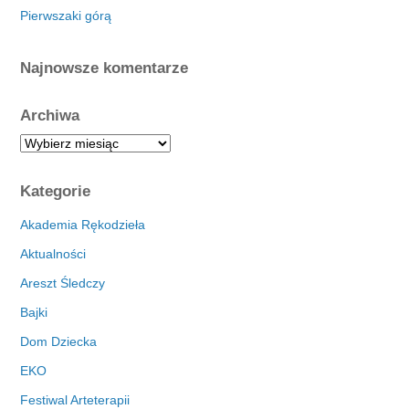
Pierwszaki górą
Najnowsze komentarze
Archiwa
A
r
c
Kategorie
h
i
Akademia Rękodzieła
w
Aktualności
a
Areszt Śledczy
Bajki
Dom Dziecka
EKO
Festiwal Arteterapii