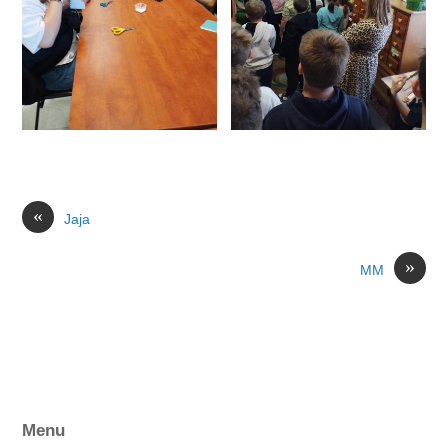
«
Jaja
»
MM
Menu