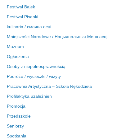
Festiwal Bajek
Festiwal Pisanki
kulinaria / смачна есці
Mniejszości Narodowe / Нацыянальныя Меншасці
Muzeum
Ogłoszenia
Osoby z niepełnosprawnością
Podróże / wycieczki / wizyty
Pracownia Artystyczna – Szkoła Rękodzieła
Profilaktyka uzależnień
Promocja
Przedszkole
Seniorzy
Spotkania