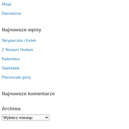
Misja
Darowizna
Najnowsze wpisy
Skrypaczka i Kotek
Z Nowym Hodam
Kalendarz
Spektakle
Pierwszaki górą
Najnowsze komentarze
Archiwa
A
r