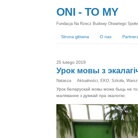
ONI - TO MY
Fundacja Na Rzecz Budowy Otwartego Społe
Strona główna
O nas
Partner
25 lutego 2019
Урок мовы з экалаг
Natasza
Aktualności
,
EKO
,
Szkoła
,
Warsz
Урок беларускай мовы можа быць не то
маляванне з думкай пра экалогію.