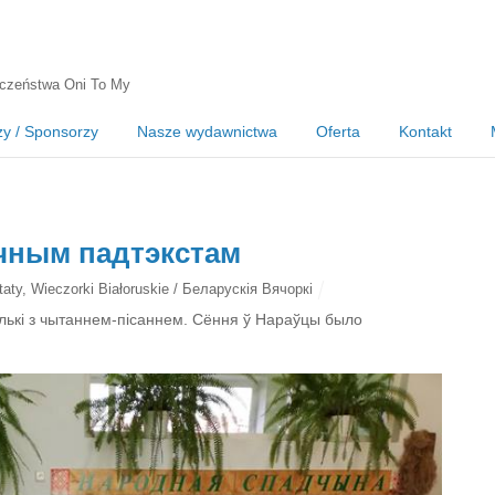
czeństwa Oni To My
zy / Sponsorzy
Nasze wydawnictwa
Oferta
Kontakt
ічным падтэкстам
taty
,
Wieczorki Białoruskie / Беларускія Вячоркі
лькі з чытаннем-пісаннем. Сёння ў Нараўцы было