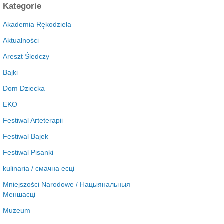
c
Kategorie
h
i
Akademia Rękodzieła
w
Aktualności
a
Areszt Śledczy
Bajki
Dom Dziecka
EKO
Festiwal Arteterapii
Festiwal Bajek
Festiwal Pisanki
kulinaria / смачна есці
Mniejszości Narodowe / Нацыянальныя
Меншасці
Muzeum