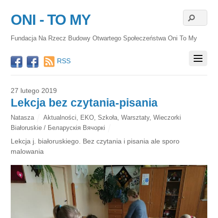
ONI - TO MY
Fundacja Na Rzecz Budowy Otwartego Społeczeństwa Oni To My
RSS
27 lutego 2019
Lekcja bez czytania-pisania
Natasza
Aktualności
,
EKO
,
Szkoła
,
Warsztaty
,
Wieczorki
Białoruskie / Беларускія Вячоркі
Lekcja j. białoruskiego. Bez czytania i pisania ale sporo
malowania