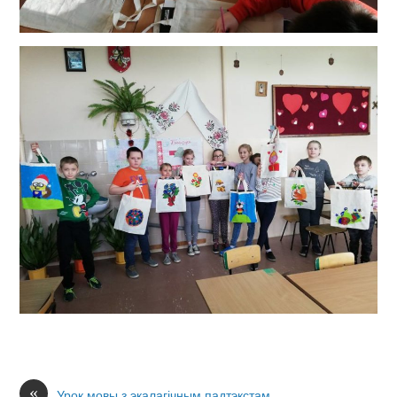
«
Урок мовы з экалагічным падтэкстам