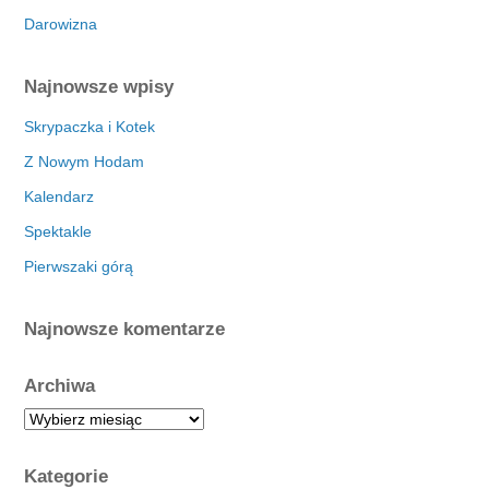
Darowizna
Najnowsze wpisy
Skrypaczka i Kotek
Z Nowym Hodam
Kalendarz
Spektakle
Pierwszaki górą
Najnowsze komentarze
Archiwa
A
r
c
Kategorie
h