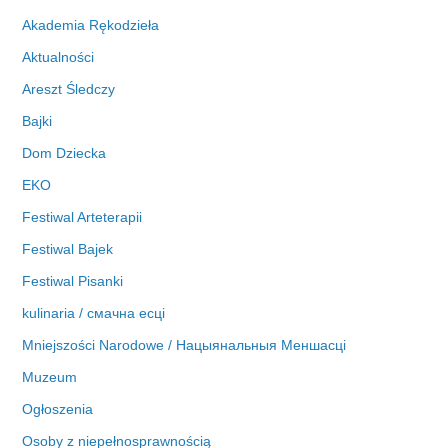
i
Akademia Rękodzieła
w
Aktualności
a
Areszt Śledczy
Bajki
Dom Dziecka
EKO
Festiwal Arteterapii
Festiwal Bajek
Festiwal Pisanki
kulinaria / смачна есці
Mniejszości Narodowe / Нацыянальныя Меншасці
Muzeum
Ogłoszenia
Osoby z niepełnosprawnością