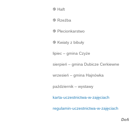
֎ Haft
֎ Rzeźba
֎ Plecionkarstwo
֎ Kwiaty z bibuły
lipiec – gmina Czyże
sierpień – gmina Dubicze Cerkiewne
wrzesień – gmina Hajnówka
październik – wystawy
karta-uczestnictwa-w-zajęciach
regulamin-uczestnictwa-w-zajęciach
Dof