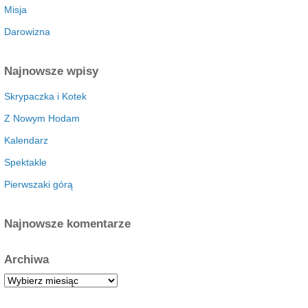
Misja
Darowizna
Najnowsze wpisy
Skrypaczka i Kotek
Z Nowym Hodam
Kalendarz
Spektakle
Pierwszaki górą
Najnowsze komentarze
Archiwa
A
r