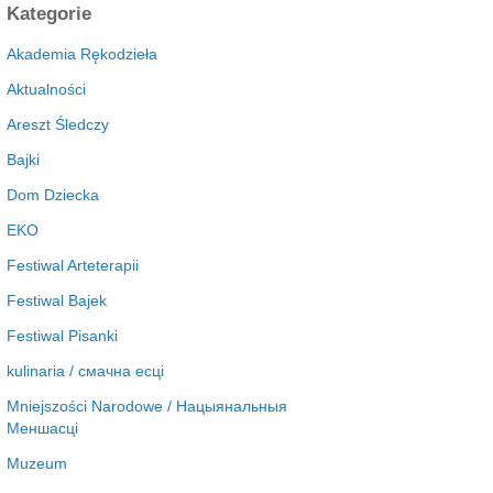
c
Kategorie
h
i
Akademia Rękodzieła
w
Aktualności
a
Areszt Śledczy
Bajki
Dom Dziecka
EKO
Festiwal Arteterapii
Festiwal Bajek
Festiwal Pisanki
kulinaria / смачна есці
Mniejszości Narodowe / Нацыянальныя
Меншасці
Muzeum