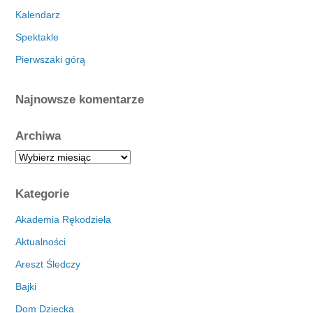
Kalendarz
Spektakle
Pierwszaki górą
Najnowsze komentarze
Archiwa
A
r
c
Kategorie
h
i
Akademia Rękodzieła
w
Aktualności
a
Areszt Śledczy
Bajki
Dom Dziecka