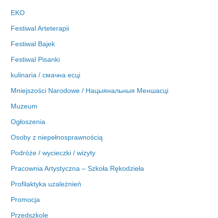
EKO
Festiwal Arteterapii
Festiwal Bajek
Festiwal Pisanki
kulinaria / смачна есці
Mniejszości Narodowe / Нацыянальныя Меншасці
Muzeum
Ogłoszenia
Osoby z niepełnosprawnością
Podróże / wycieczki / wizyty
Pracownia Artystyczna – Szkoła Rękodzieła
Profilaktyka uzależnień
Promocja
Przedszkole