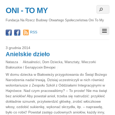
ONI - TO MY
Fundacja Na Rzecz Budowy Otwartego Społeczeństwa Oni To My
RSS
3 grudnia 2014
Anielskie dzieło
Natasza
Aktualności
,
Dom Dziecka
,
Warsztaty
,
Wieczorki
Białoruskie / Беларускія Вячоркі
W domu dziecka w Białowieży przygotowania do Świąt Bożego
Narodzenia nadal trwają. Dzisiaj uczestniczyli w nich również
wolontariusze z Zespołu Szkół z Oddziałami Integracyjnymi w
Hajnówce. Nad czym pracowaliśmy? – To proste! Nie ma świąt
bez aniołów! Aby powstał anioł, trzeba się natrudzić: przykleić
dokładnie sznurek, przytwierdzić główkę, zrobić włóczkowe
włosy, ozdobić sukienkę, wykonać skrzydła, itp. – naprawdę,
było co robić! Powstał zastęp cudownych aniołów, każdy inny,