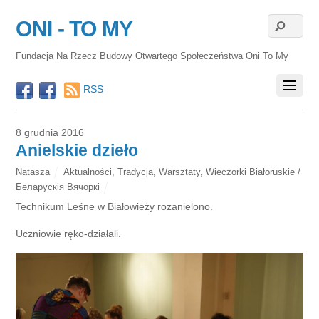
ONI - TO MY
Fundacja Na Rzecz Budowy Otwartego Społeczeństwa Oni To My
RSS
8 grudnia 2016
Anielskie dzieło
Natasza
Aktualności
,
Tradycja
,
Warsztaty
,
Wieczorki Białoruskie /
Беларускія Вячоркі
Technikum Leśne w Białowieży rozanielono.
Uczniowie ręko-działali.