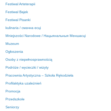
Festiwal Arteterapii
Festiwal Bajek
Festiwal Pisanki
kulinaria / смачна есці
Mniejszości Narodowe / Нацыянальныя Меншасці
Muzeum
Ogłoszenia
Osoby z niepełnosprawnością
Podróże / wycieczki / wizyty
Pracownia Artystyczna – Szkoła Rękodzieła
Profilaktyka uzależnień
Promocja
Przedszkole
Seniorzy