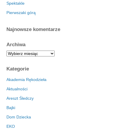
Spektakle
Pierwszaki górą
Najnowsze komentarze
Archiwa
A
r
c
Kategorie
h
i
Akademia Rękodzieła
w
Aktualności
a
Areszt Śledczy
Bajki
Dom Dziecka
EKO