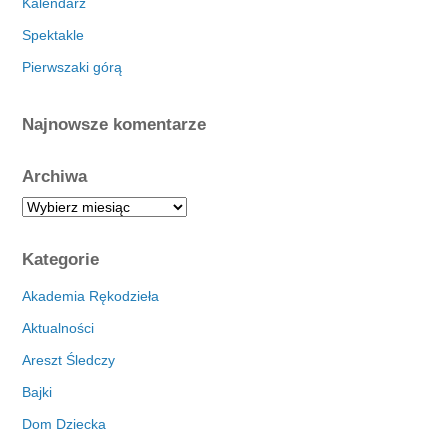
Kalendarz
Spektakle
Pierwszaki górą
Najnowsze komentarze
Archiwa
A
r
c
Kategorie
h
i
Akademia Rękodzieła
w
Aktualności
a
Areszt Śledczy
Bajki
Dom Dziecka