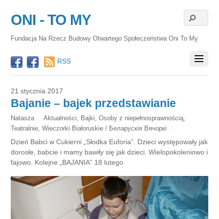
ONI - TO MY
Fundacja Na Rzecz Budowy Otwartego Społeczeństwa Oni To My
RSS
21 stycznia 2017
Bajanie – bajek przedstawianie
Natasza
Aktualności
,
Bajki
,
Osoby z niepełnosprawnością
,
Teatralnie
,
Wieczorki Białoruskie / Беларускія Вячоркі
Dzień Babci w Cukierni „Słodka Euforia”. Dzieci występowały jak
dorosłe, babcie i mamy bawiły się jak dzieci. Wielopokoleniowo i
fajowo. Kolejne „BAJANIA” 18 lutego