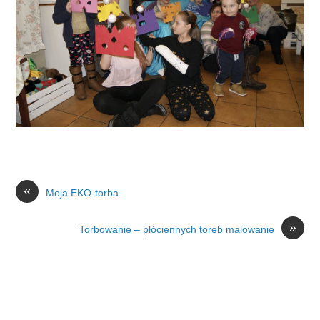
«
Moja EKO-torba
»
Torbowanie – płóciennych toreb malowanie