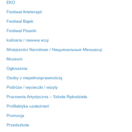
EKO
Festiwal Arteterapii
Festiwal Bajek
Festiwal Pisanki
kulinaria / смачна есці
Mniejszości Narodowe / Нацыянальныя Меншасці
Muzeum
Ogłoszenia
Osoby z niepełnosprawnością
Podróże / wycieczki / wizyty
Pracownia Artystyczna – Szkoła Rękodzieła
Profilaktyka uzależnień
Promocja
Przedszkole