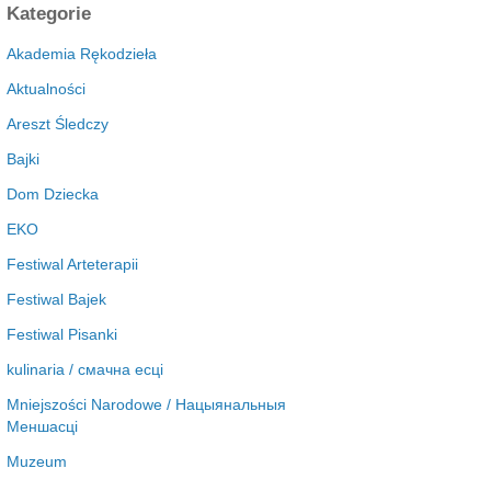
c
Kategorie
h
i
Akademia Rękodzieła
w
Aktualności
a
Areszt Śledczy
Bajki
Dom Dziecka
EKO
Festiwal Arteterapii
Festiwal Bajek
Festiwal Pisanki
kulinaria / смачна есці
Mniejszości Narodowe / Нацыянальныя
Меншасці
Muzeum