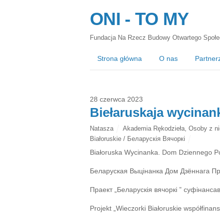
ONI - TO MY
Fundacja Na Rzecz Budowy Otwartego Społe
Strona główna
O nas
Partner
28 czerwca 2023
Biełaruskaja wycinan
Natasza
Akademia Rękodzieła
,
Osoby z ni
Białoruskie / Беларускія Вячоркі
Białoruska Wycinanka. Dom Dziennego 
Беларуская Выцінанка Дом Дзённага П
Праект „Беларускія вячоркі ” суфінанса
Projekt „Wieczorki Białoruskie współfina