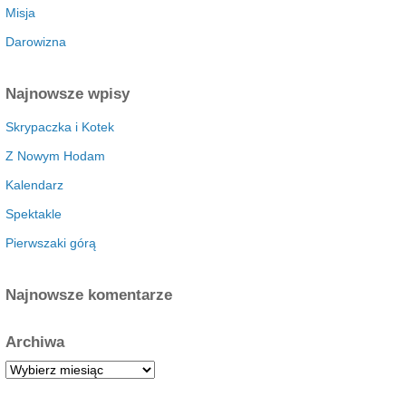
Misja
Darowizna
Najnowsze wpisy
Skrypaczka i Kotek
Z Nowym Hodam
Kalendarz
Spektakle
Pierwszaki górą
Najnowsze komentarze
Archiwa
A
r