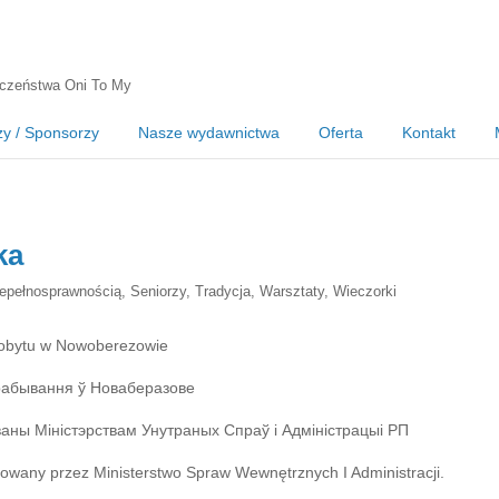
czeństwa Oni To My
zy / Sponsorzy
Nasze wydawnictwa
Oferta
Kontakt
ka
epełnosprawnością
,
Seniorzy
,
Tradycja
,
Warsztaty
,
Wieczorki
Pobytu w Nowoberezowie
рабывання ў Новаберазове
ваны Міністэрствам Унутраных Спраў і Адміністрацыі РП
nsowany przez Ministerstwo Spraw Wewnętrznych I Administracji.