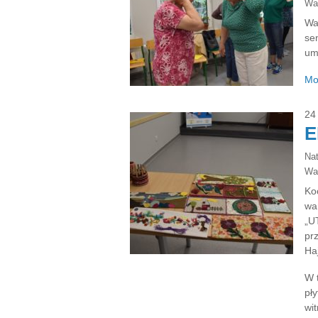
Wa
Wa
se
um
Mo
24
E
Na
Wa
Ko
wa
„U
pr
Ha
W 
pły
wi