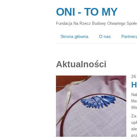
ONI - TO MY
Fundacja Na Rzecz Budowy Otwartego Społe
Strona główna
O nas
Partner
Aktualności
26
H
Na
Ме
Wie
Za
up
al
pr