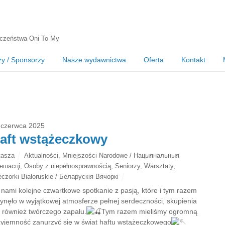
czeństwa Oni To My
zy / Sponsorzy
Nasze wydawnictwa
Oferta
Kontakt
 czerwca 2025
aft wstążeczkowy
tasza
Aktualności
,
Mniejszości Narodowe / Нацыянальныя
ншасці
,
Osoby z niepełnosprawnością
,
Seniorzy
,
Warsztaty
,
czorki Białoruskie / Беларускія Вячоркі
 nami kolejne czwartkowe spotkanie z pasją, które i tym razem
łynęło w wyjątkowej atmosferze pełnej serdeczności, skupienia
e również twórczego zapału.
Tym razem mieliśmy ogromną
zyjemność zanurzyć się w świat haftu wstążeczkowego