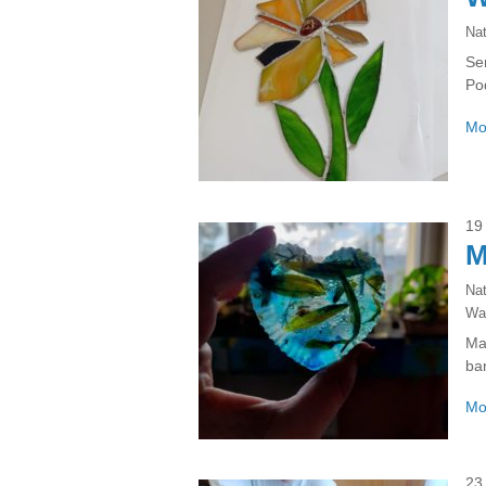
Na
Se
Po
Mo
19
Na
Wa
Ma
ba
Mo
23