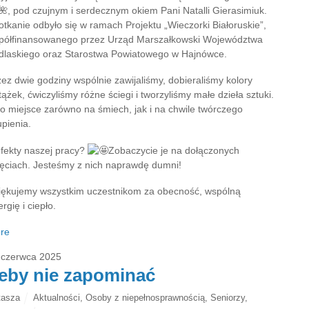
, pod czujnym i serdecznym okiem Pani Natalli Gierasimiuk.
otkanie odbyło się w ramach Projektu „Wieczorki Białoruskie”,
półfinansowanego przez Urząd Marszałkowski Województwa
dlaskiego oraz Starostwa Powiatowego w Hajnówce.
zez dwie godziny wspólnie zawijaliśmy, dobieraliśmy kolory
ążek, ćwiczyliśmy różne ściegi i tworzyliśmy małe dzieła sztuki.
ło miejsce zarówno na śmiech, jak i na chwile twórczego
upienia.
efekty naszej pracy?
Zobaczycie je na dołączonych
jęciach. Jesteśmy z nich naprawdę dumni!
iękujemy wszystkim uczestnikom za obecność, wspólną
rgię i ciepło.
re
 czerwca 2025
eby nie zapominać
tasza
Aktualności
,
Osoby z niepełnosprawnością
,
Seniorzy
,