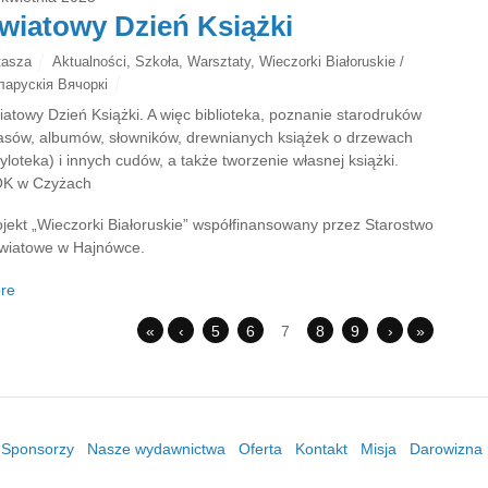
wiatowy Dzień Książki
tasza
Aktualności
,
Szkoła
,
Warsztaty
,
Wieczorki Białoruskie /
ларускія Вячоркі
iatowy Dzień Książki. A więc biblioteka, poznanie starodruków
lasów, albumów, słowników, drewnianych książek o drzewach
yloteka) i innych cudów, a także tworzenie własnej książki.
K w Czyżach
ojekt „Wieczorki Białoruskie” współfinansowany przez Starostwo
wiatowe w Hajnówce.
re
«
‹
5
6
7
8
9
›
»
/ Sponsorzy
Nasze wydawnictwa
Oferta
Kontakt
Misja
Darowizna