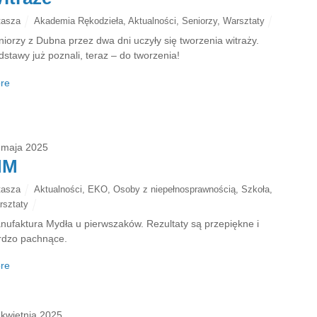
tasza
Akademia Rękodzieła
,
Aktualności
,
Seniorzy
,
Warsztaty
niorzy z Dubna przez dwa dni uczyły się tworzenia witraży.
dstawy już poznali, teraz – do tworzenia!
re
 maja 2025
MM
tasza
Aktualności
,
EKO
,
Osoby z niepełnosprawnością
,
Szkoła
,
rsztaty
nufaktura Mydła u pierwszaków. Rezultaty są przepiękne i
rdzo pachnące.
re
 kwietnia 2025