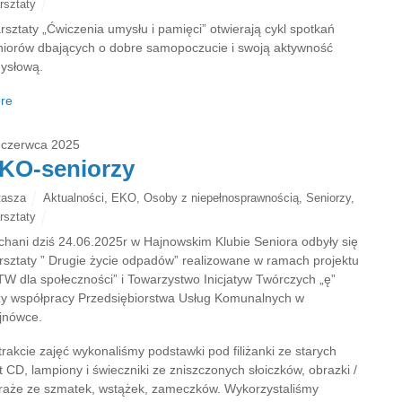
rsztaty
rsztaty „Ćwiczenia umysłu i pamięci” otwierają cykl spotkań
niorów dbających o dobre samopoczucie i swoją aktywność
ysłową.
re
 czerwca 2025
KO-seniorzy
tasza
Aktualności
,
EKO
,
Osoby z niepełnosprawnością
,
Seniorzy
,
rsztaty
chani dziś 24.06.2025r w Hajnowskim Klubie Seniora odbyły się
rsztaty ” Drugie życie odpadów” realizowane w ramach projektu
TW dla społeczności” i Towarzystwo Inicjatyw Twórczych „ę”
zy współpracy Przedsiębiorstwa Usług Komunalnych w
jnówce.
trakcie zajęć wykonaliśmy podstawki pod filiżanki ze starych
t CD, lampiony i świeczniki ze zniszczonych słoiczków, obrazki /
traże ze szmatek, wstążek, zameczków. Wykorzystaliśmy