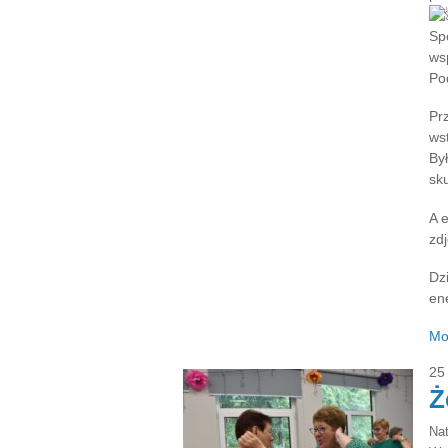
Sp
ws
Po
Pr
wst
By
sk
A 
zd
Dz
ene
Mo
25
Ż
Na