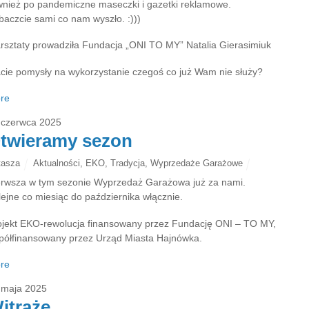
wnież po pandemiczne maseczki i gazetki reklamowe.
baczcie sami co nam wyszło. :)))
rsztaty prowadziła Fundacja „ONI TO MY” Natalia Gierasimiuk
cie pomysły na wykorzystanie czegoś co już Wam nie służy?
re
 czerwca 2025
twieramy sezon
tasza
Aktualności
,
EKO
,
Tradycja
,
Wyprzedaże Garażowe
erwsza w tym sezonie Wyprzedaż Garażowa już za nami.
lejne co miesiąc do października włącznie.
ojekt EKO-rewolucja finansowany przez Fundację ONI – TO MY,
półfinansowany przez Urząd Miasta Hajnówka.
re
 maja 2025
itraże