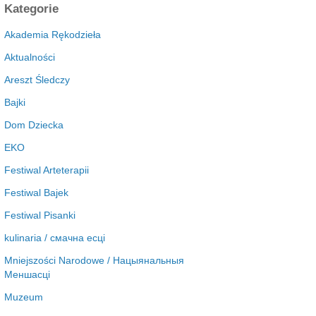
c
Kategorie
h
i
Akademia Rękodzieła
w
Aktualności
a
Areszt Śledczy
Bajki
Dom Dziecka
EKO
Festiwal Arteterapii
Festiwal Bajek
Festiwal Pisanki
kulinaria / смачна есці
Mniejszości Narodowe / Нацыянальныя
Меншасці
Muzeum