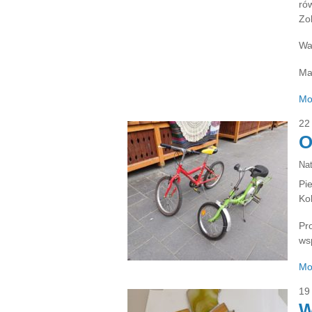
ró
Zo
Wa
Ma
Mo
22
O
Na
Pi
Ko
Pr
ws
Mo
19
W