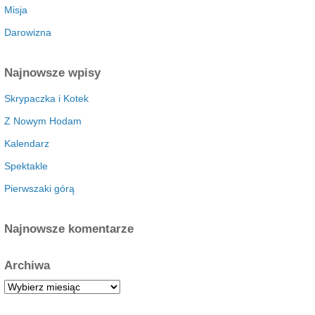
Misja
Darowizna
Najnowsze wpisy
Skrypaczka i Kotek
Z Nowym Hodam
Kalendarz
Spektakle
Pierwszaki górą
Najnowsze komentarze
Archiwa
A
r