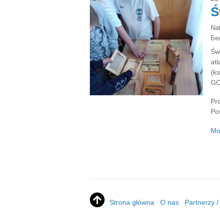
Ś
Na
Бе
Św
at
(ks
GO
Pr
Po
Mo
Strona główna
O nas
Partnerzy 