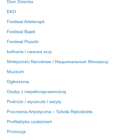
Dom Dziecka
EKO
Festiwal Arteterapii
Festiwal Bajek
Festiwal Pisanki
kulinaria / смачна есці
Mniejszości Narodowe / Нацыянальныя Меншасці
Muzeum
Ogłoszenia
Osoby z niepełnosprawnością
Podróże / wycieczki / wizyty
Pracownia Artystyczna – Szkoła Rękodzieła
Profilaktyka uzależnień
Promocja