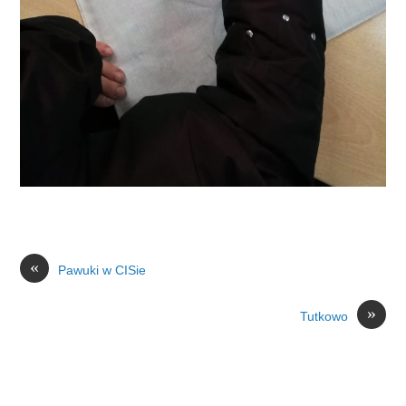
«
Pawuki w CISie
»
Tutkowo