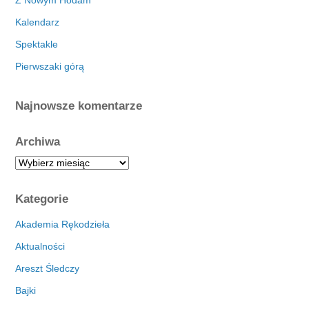
Kalendarz
Spektakle
Pierwszaki górą
Najnowsze komentarze
Archiwa
A
r
c
Kategorie
h
i
Akademia Rękodzieła
w
Aktualności
a
Areszt Śledczy
Bajki