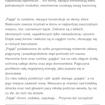
najbardziej tajemnicze… Ich formy, będące kombinacją wielu
jednakowych modułów, niezmiennie urzekają swoją harmonią.
„Pająki” to ozdobne, wiszące konstrukcje ze słomy, które
Białorusini zawsze trzymali w domu w najbardziej zaszczytnym
miejscu, tzw. czerwonym kącie. Zebrane są z lekkich,
słomianych rurek, wypełnionych tylko nieważkością i ażurem.
Dzięki swej formie i lekkości są w ciągłym ruchu, obracając się
w różnych kierunkach.
„Pająki” podwieszone do sufitu przypominają misternie utkaną
pajęczynę i prawdopodobnie stąd pochodzi ich nazwa.
Harmonia form oraz ruchów
„pająka” ma na celu objęcie ścisłą
ochroną całego domu oraz jego domowników. Pajęczyna
pochłania całą negatywną energię, jaka pojawia się w
domostwie.
Co roku należy powtórzyć cykl: spalić starego „pająka”, a na
jego miejsce zawiesić nowy. Wieszano je również nad kolebką
dziecka oraz nad głowami pary młodej podczas wesela, by nic
co złe, do nich nie dotarło.
„Pająk” chroni, ozdabia, uspokaja… Przynosi też szczęście!