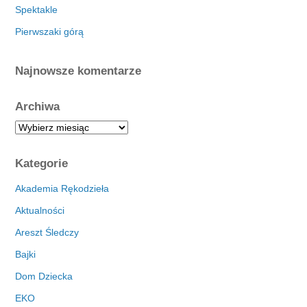
Spektakle
Pierwszaki górą
Najnowsze komentarze
Archiwa
A
r
c
Kategorie
h
i
Akademia Rękodzieła
w
Aktualności
a
Areszt Śledczy
Bajki
Dom Dziecka
EKO