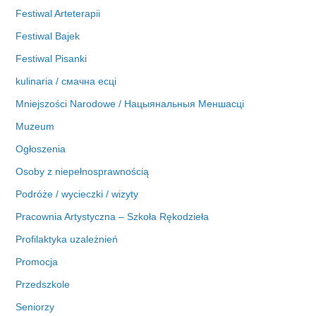
Festiwal Arteterapii
Festiwal Bajek
Festiwal Pisanki
kulinaria / смачна есці
Mniejszości Narodowe / Нацыянальныя Меншасці
Muzeum
Ogłoszenia
Osoby z niepełnosprawnością
Podróże / wycieczki / wizyty
Pracownia Artystyczna – Szkoła Rękodzieła
Profilaktyka uzależnień
Promocja
Przedszkole
Seniorzy