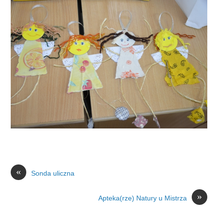
«
Sonda uliczna
»
Apteka(rze) Natury u Mistrza