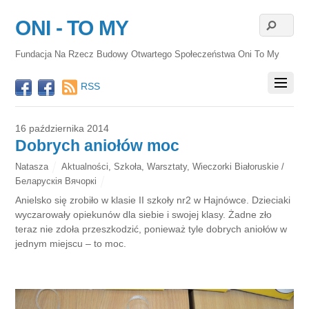
ONI - TO MY
Fundacja Na Rzecz Budowy Otwartego Społeczeństwa Oni To My
RSS
16 października 2014
Dobrych aniołów moc
Natasza
Aktualności
,
Szkoła
,
Warsztaty
,
Wieczorki Białoruskie /
Беларускія Вячоркі
Anielsko się zrobiło w klasie II szkoły nr2 w Hajnówce. Dzieciaki
wyczarowały opiekunów dla siebie i swojej klasy. Żadne zło
teraz nie zdoła przeszkodzić, ponieważ tyle dobrych aniołów w
jednym miejscu – to moc.