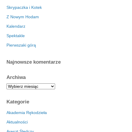
Skrypaczka i Kotek
Z Nowym Hodam
Kalendarz
Spektakle
Pierwszaki górą
Najnowsze komentarze
Archiwa
A
r
c
Kategorie
h
i
Akademia Rękodzieła
w
Aktualności
a
Areszt Śledczy