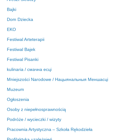
Bajki
Dom Dziecka
EKO
Festiwal Arteterapii
Festiwal Bajek
Festiwal Pisanki
kulinaria / смачна есці
Mniejszości Narodowe / Нацыянальныя Меншасці
Muzeum
Ogłoszenia
Osoby z niepełnosprawnością
Podróże / wycieczki / wizyty
Pracownia Artystyczna – Szkoła Rękodzieła
Profilaktyka uzależnień