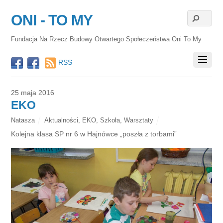
ONI - TO MY
Fundacja Na Rzecz Budowy Otwartego Społeczeństwa Oni To My
RSS
25 maja 2016
EKO
Natasza
Aktualności
,
EKO
,
Szkoła
,
Warsztaty
Kolejna klasa SP nr 6 w Hajnówce „poszła z torbami”