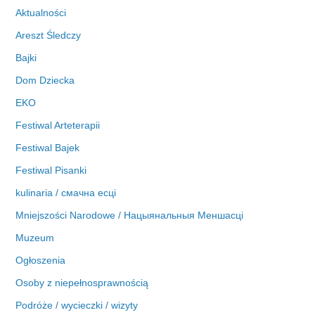
w
Aktualności
a
Areszt Śledczy
Bajki
Dom Dziecka
EKO
Festiwal Arteterapii
Festiwal Bajek
Festiwal Pisanki
kulinaria / смачна есці
Mniejszości Narodowe / Нацыянальныя Меншасці
Muzeum
Ogłoszenia
Osoby z niepełnosprawnością
Podróże / wycieczki / wizyty