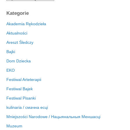
r
c
Kategorie
h
i
Akademia Rękodzieła
w
Aktualności
a
Areszt Śledczy
Bajki
Dom Dziecka
EKO
Festiwal Arteterapii
Festiwal Bajek
Festiwal Pisanki
kulinaria / смачна есці
Mniejszości Narodowe / Нацыянальныя Меншасці
Muzeum