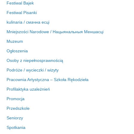
Festiwal Bajek
Festiwal Pisanki
kulinaria / смачна есці
Mniejszości Narodowe / Нацыянальныя Меншасці
Muzeum
Ogłoszenia
Osoby z niepełnosprawnością
Podróże / wycieczki / wizyty
Pracownia Artystyczna – Szkoła Rękodzieła
Profilaktyka uzależnień
Promocja
Przedszkole
Seniorzy
Spotkania