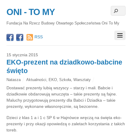
ONI - TO MY
Fundacja Na Rzecz Budowy Otwartego Społeczeństwa Oni To My
RSS
15 stycznia 2015
EKO-prezent na dziadkowo-babcine
święto
Natasza
Aktualności
,
EKO
,
Szkoła
,
Warsztaty
Dostawać prezenty lubią wszyscy – starzy i mali. Babcie i
dziadkowie obdarowują wnuczęta – takie prezenty są fajne.
Maluchy przygotowują prezenty dla Babci i Dziadka – takie
prezenty, wykonane własnoręcznie, są bezcenne.
Dzieci z klas 1 a i 1 c SP 6 w Hajnówce wręczą na święta eko-
prezenty i przy okazji opowiedzą o zaletach korzystania z takich
toreb.