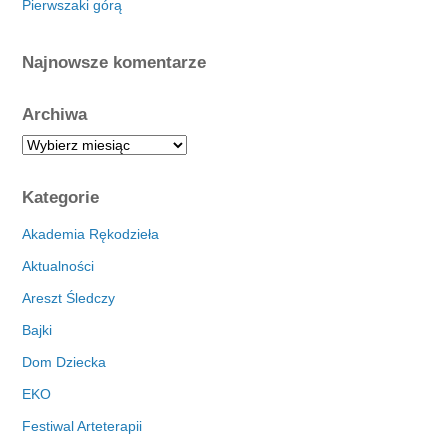
Pierwszaki górą
Najnowsze komentarze
Archiwa
A
r
c
Kategorie
h
i
Akademia Rękodzieła
w
Aktualności
a
Areszt Śledczy
Bajki
Dom Dziecka
EKO
Festiwal Arteterapii