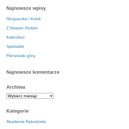
Najnowsze wpisy
Skrypaczka i Kotek
Z Nowym Hodam
Kalendarz
Spektakle
Pierwszaki górą
Najnowsze komentarze
Archiwa
A
r
c
Kategorie
h
i
Akademia Rękodzieła
w