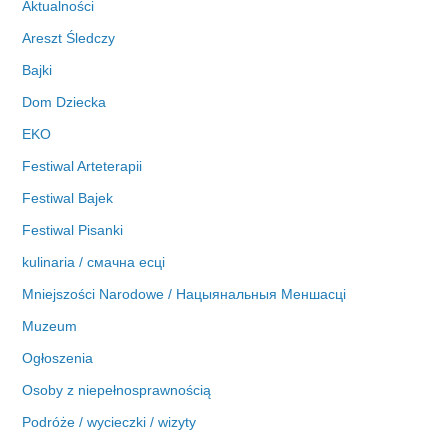
Aktualności
a
Areszt Śledczy
Bajki
Dom Dziecka
EKO
Festiwal Arteterapii
Festiwal Bajek
Festiwal Pisanki
kulinaria / смачна есці
Mniejszości Narodowe / Нацыянальныя Меншасці
Muzeum
Ogłoszenia
Osoby z niepełnosprawnością
Podróże / wycieczki / wizyty