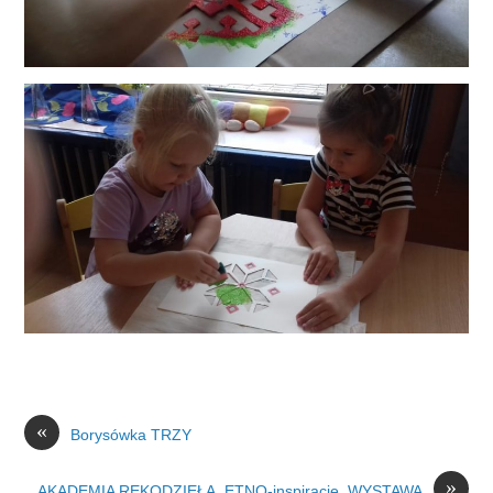
«
Borysówka TRZY
»
AKADEMIA RĘKODZIEŁA. ETNO-inspiracje. WYSTAWA