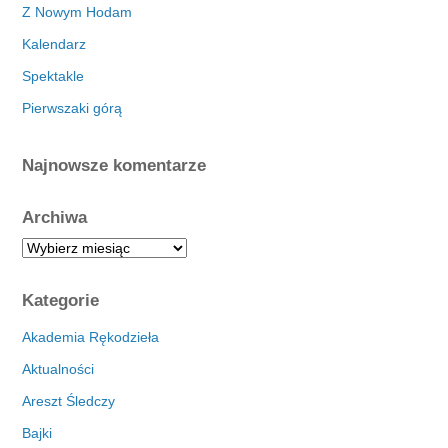
Z Nowym Hodam
Kalendarz
Spektakle
Pierwszaki górą
Najnowsze komentarze
Archiwa
A
r
c
Kategorie
h
i
Akademia Rękodzieła
w
Aktualności
a
Areszt Śledczy
Bajki