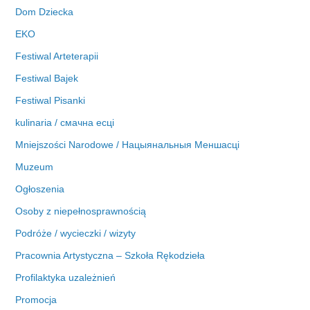
Dom Dziecka
EKO
Festiwal Arteterapii
Festiwal Bajek
Festiwal Pisanki
kulinaria / смачна есці
Mniejszości Narodowe / Нацыянальныя Меншасці
Muzeum
Ogłoszenia
Osoby z niepełnosprawnością
Podróże / wycieczki / wizyty
Pracownia Artystyczna – Szkoła Rękodzieła
Profilaktyka uzależnień
Promocja