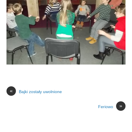
«
Bajki zostały uwolnione
»
Feriowo