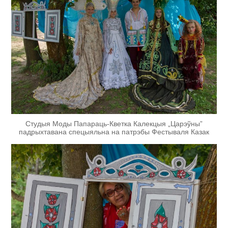
Студыя Моды Папараць-Кветка Калекцыя „Царэўны”
падрыхтавана спецыяльна на патрэбы Фестываля Казак