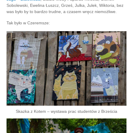
Sobolewski, Ewelina Łuszcz, Grześ, Julka, Julek, Wiktoria, bez
was było by to bardzo trudne, a czasem wręcz niemożliwe.
Tak było w Czeremsze:
Skazka z Kotem – wystawa prac studentów z Brześcia