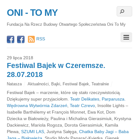
ONI - TO MY
Fundacja Na Rzecz Budowy Otwartego Społeczeństwa Oni To My
RSS
29 lipca 2018
Festiwal Bajek w Czeremsze.
28.07.2018
Natasza
Aktualności
,
Bajki
,
Festiwal Bajek
,
Teatralnie
Festiwal Bajek – marzenie, które się stało rzeczywistością.
Dziękujemy super przyjaciołom.
Teatr Delikates
,
Parparusza.
Wędrowna Wytwórnia Zdarzeń
,
Teatr Czrevo
, Insolite Lights –
Isabelle Barthélemy et François Monnet, Ewa Kot, Dom
Dziecka w Białowieży, Paulina i Michalina Gierasimiuk, Krystyna
Dackiewicz, Mariola Rogoza, Dorota Gierasimiuk, Kamila
Plewa,
SZUMI LAS
, Justyna Sałęga,
Chatka Baby Jagi – Baba
Jaga – Białowieża
, Studio Mody Paparać-Kvietka, Gienek