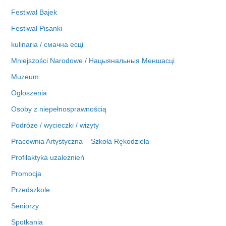
Festiwal Bajek
Festiwal Pisanki
kulinaria / смачна есці
Mniejszości Narodowe / Нацыянальныя Меншасці
Muzeum
Ogłoszenia
Osoby z niepełnosprawnością
Podróże / wycieczki / wizyty
Pracownia Artystyczna – Szkoła Rękodzieła
Profilaktyka uzależnień
Promocja
Przedszkole
Seniorzy
Spotkania