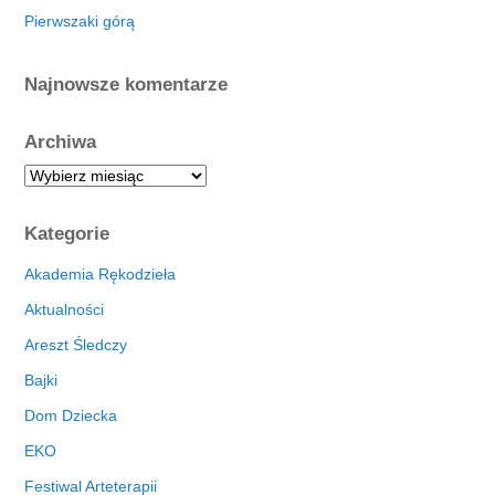
Pierwszaki górą
Najnowsze komentarze
Archiwa
A
r
c
Kategorie
h
i
Akademia Rękodzieła
w
Aktualności
a
Areszt Śledczy
Bajki
Dom Dziecka
EKO
Festiwal Arteterapii