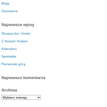
Misja
Darowizna
Najnowsze wpisy
Skrypaczka i Kotek
Z Nowym Hodam
Kalendarz
Spektakle
Pierwszaki górą
Najnowsze komentarze
Archiwa
A
r