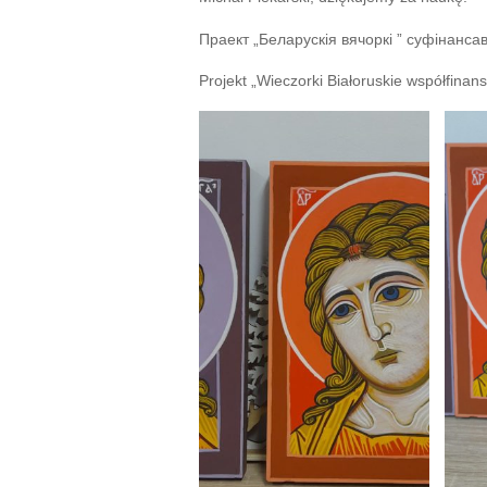
Праект „Беларускія вячоркі ” суфінанса
Projekt „Wieczorki Białoruskie współfina