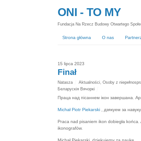
ONI - TO MY
Fundacja Na Rzecz Budowy Otwartego Społe
Strona główna
O nas
Partner
15 lipca 2023
Finał
Natasza
Aktualności
,
Osoby z niepełnospr
Беларускія Вячоркі
Праца над пісаннем ікон завершана. Ар
Michał Piotr Piekarski
, дзякуем за навуку
Praca nad pisaniem ikon dobiegła końca
ikonografów.
Michał Piekarski, dziękujemy za naukę.