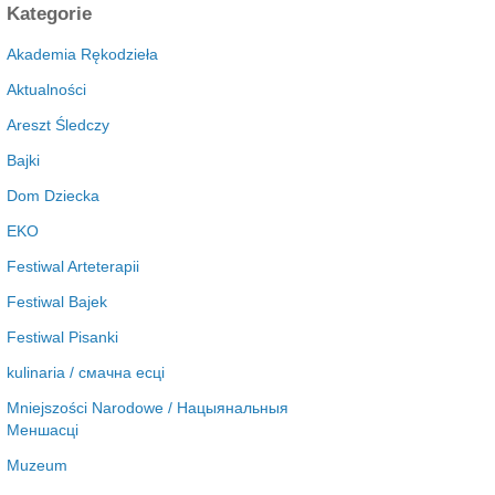
c
Kategorie
h
i
Akademia Rękodzieła
w
Aktualności
a
Areszt Śledczy
Bajki
Dom Dziecka
EKO
Festiwal Arteterapii
Festiwal Bajek
Festiwal Pisanki
kulinaria / смачна есці
Mniejszości Narodowe / Нацыянальныя
Меншасці
Muzeum