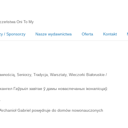
czeństwa Oni To My
zy / Sponsorzy
Nasze wydawnictwa
Oferta
Kontakt
awnością
,
Seniorzy
,
Tradycja
,
Warsztaty
,
Wieczorki Białoruskie /
хангел Гаўрыіл завітае ў дамы новаспечаных іконапісцаў.
.
. Archanioł Gabriel powędruje do domów nowonauczonych