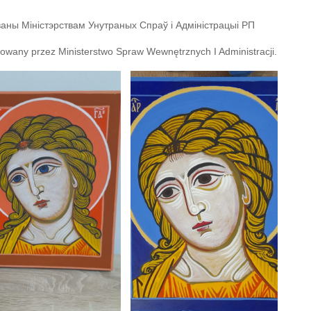
ваны Міністэрствам Унутраных Спраў і Адміністрацыі РП
nsowany przez Ministerstwo Spraw Wewnętrznych I Administracji.