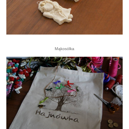
Mąkosólka