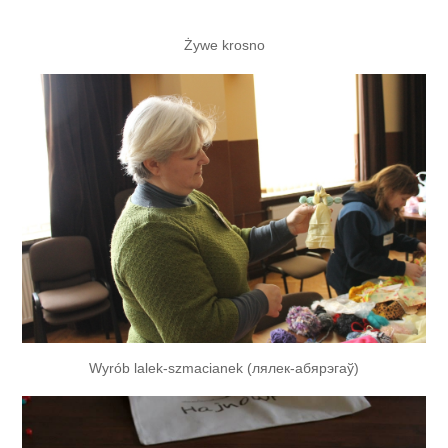
Żywe krosno
Wyrób lalek-szmacianek (лялек-абярэгаў)