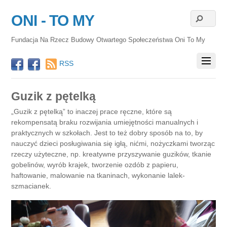
ONI - TO MY
Fundacja Na Rzecz Budowy Otwartego Społeczeństwa Oni To My
RSS
Guzik z pętelką
„Guzik z pętelką” to inaczej prace ręczne, które są
rekompensatą braku rozwijania umiejętności manualnych i
praktycznych w szkołach. Jest to też dobry sposób na to, by
nauczyć dzieci posługiwania się igłą, nićmi, nożyczkami tworząc
rzeczy użyteczne, np. kreatywne przyszywanie guzików, tkanie
gobelinów, wyrób krajek, tworzenie ozdób z papieru,
haftowanie, malowanie na tkaninach, wykonanie lalek-
szmacianek.