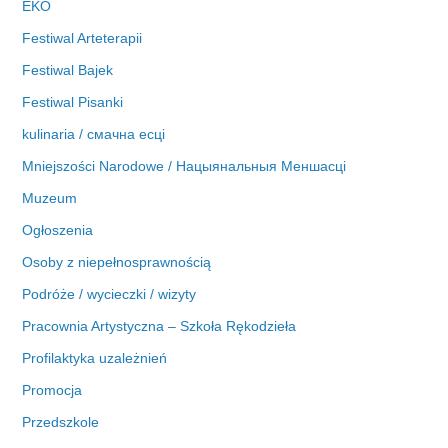
EKO
Festiwal Arteterapii
Festiwal Bajek
Festiwal Pisanki
kulinaria / смачна есці
Mniejszości Narodowe / Нацыянальныя Меншасці
Muzeum
Ogłoszenia
Osoby z niepełnosprawnością
Podróże / wycieczki / wizyty
Pracownia Artystyczna – Szkoła Rękodzieła
Profilaktyka uzależnień
Promocja
Przedszkole