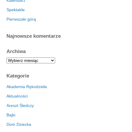
Kalendarz
Spektakle
Pierwszaki górą
Najnowsze komentarze
Archiwa
A
r
c
Kategorie
h
i
Akademia Rękodzieła
w
Aktualności
a
Areszt Śledczy
Bajki
Dom Dziecka