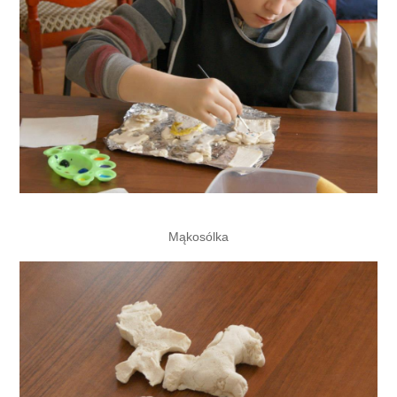
Mąkosólka