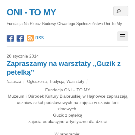
ONI - TO MY
Fundacja Na Rzecz Budowy Otwartego Społeczeństwa Oni To My
RSS
20 stycznia 2014
Zapraszamy na warsztaty „Guzik z
petelką”
Natasza
Ogłoszenia
,
Tradycja
,
Warsztaty
Fundacja ONI – TO MY
Muzeum i Ośrodek Kultury Białoruskiej w Hajnówce zapraszają
uczniów szkół podstawowych na zajęcia w czasie ferii
zimowych.
Guzik z pętelką
zajęcia edukacyjno-artystyczne dla dzieci
…
W programie: