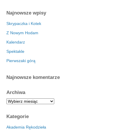
Najnowsze wpisy
Skrypaczka i Kotek
Z Nowym Hodam
Kalendarz
Spektakle
Pierwszaki górą
Najnowsze komentarze
Archiwa
A
r
c
Kategorie
h
i
Akademia Rękodzieła