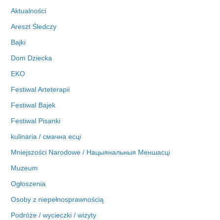
w
Aktualności
a
Areszt Śledczy
Bajki
Dom Dziecka
EKO
Festiwal Arteterapii
Festiwal Bajek
Festiwal Pisanki
kulinaria / смачна есці
Mniejszości Narodowe / Нацыянальныя Меншасці
Muzeum
Ogłoszenia
Osoby z niepełnosprawnością
Podróże / wycieczki / wizyty