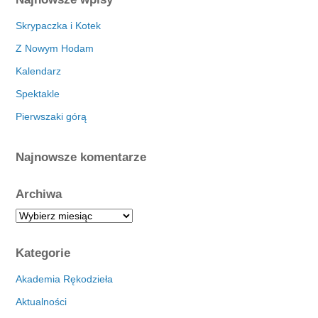
Skrypaczka i Kotek
Z Nowym Hodam
Kalendarz
Spektakle
Pierwszaki górą
Najnowsze komentarze
Archiwa
A
r
c
Kategorie
h
i
Akademia Rękodzieła
w
Aktualności
a