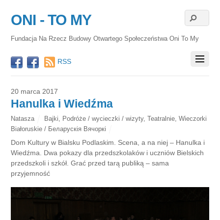
ONI - TO MY
Fundacja Na Rzecz Budowy Otwartego Społeczeństwa Oni To My
RSS
20 marca 2017
Hanulka i Wiedźma
Natasza
Bajki
,
Podróże / wycieczki / wizyty
,
Teatralnie
,
Wieczorki
Białoruskie / Беларускія Вячоркі
Dom Kultury w Bialsku Podlaskim. Scena, a na niej – Hanulka i
Wiedźma. Dwa pokazy dla przedszkolaków i uczniów Bielskich
przedszkoli i szkół. Grać przed tarą publiką – sama
przyjemność