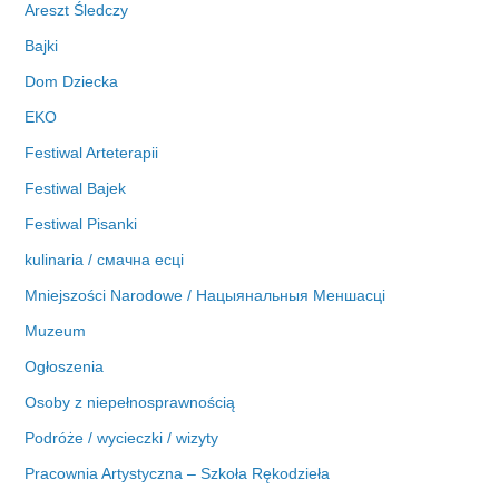
Areszt Śledczy
Bajki
Dom Dziecka
EKO
Festiwal Arteterapii
Festiwal Bajek
Festiwal Pisanki
kulinaria / смачна есці
Mniejszości Narodowe / Нацыянальныя Меншасці
Muzeum
Ogłoszenia
Osoby z niepełnosprawnością
Podróże / wycieczki / wizyty
Pracownia Artystyczna – Szkoła Rękodzieła