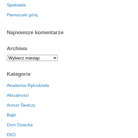
Spektakle
Pierwszaki górą
Najnowsze komentarze
Archiwa
A
r
c
Kategorie
h
i
Akademia Rękodzieła
w
Aktualności
a
Areszt Śledczy
Bajki
Dom Dziecka
EKO