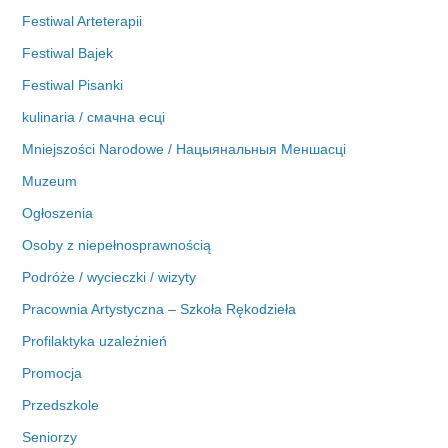
Festiwal Arteterapii
Festiwal Bajek
Festiwal Pisanki
kulinaria / смачна есці
Mniejszości Narodowe / Нацыянальныя Меншасці
Muzeum
Ogłoszenia
Osoby z niepełnosprawnością
Podróże / wycieczki / wizyty
Pracownia Artystyczna – Szkoła Rękodzieła
Profilaktyka uzależnień
Promocja
Przedszkole
Seniorzy