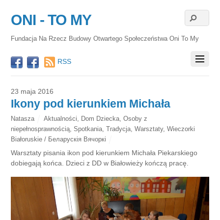
ONI - TO MY
Fundacja Na Rzecz Budowy Otwartego Społeczeństwa Oni To My
RSS
23 maja 2016
Ikony pod kierunkiem Michała
Natasza
Aktualności
,
Dom Dziecka
,
Osoby z
niepełnosprawnością
,
Spotkania
,
Tradycja
,
Warsztaty
,
Wieczorki
Białoruskie / Беларускія Вячоркі
Warsztaty pisania ikon pod kierunkiem Michała Piekarskiego
dobiegają końca. Dzieci z DD w Białowieży kończą pracę.