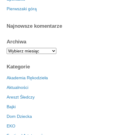
Pierwszaki górą
Najnowsze komentarze
Archiwa
A
r
c
Kategorie
h
i
Akademia Rękodzieła
w
Aktualności
a
Areszt Śledczy
Bajki
Dom Dziecka
EKO