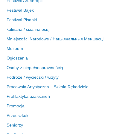
Festiwal Arteterapii
Festiwal Bajek
Festiwal Pisanki
kulinaria / смачна есці
Mniejszości Narodowe / Нацыянальныя Меншасці
Muzeum
Ogłoszenia
Osoby z niepełnosprawnością
Podróże / wycieczki / wizyty
Pracownia Artystyczna – Szkoła Rękodzieła
Profilaktyka uzależnień
Promocja
Przedszkole
Seniorzy