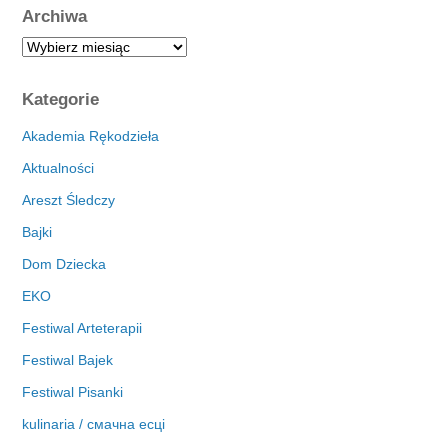
Archiwa
A
r
c
Kategorie
h
i
Akademia Rękodzieła
w
Aktualności
a
Areszt Śledczy
Bajki
Dom Dziecka
EKO
Festiwal Arteterapii
Festiwal Bajek
Festiwal Pisanki
kulinaria / смачна есці