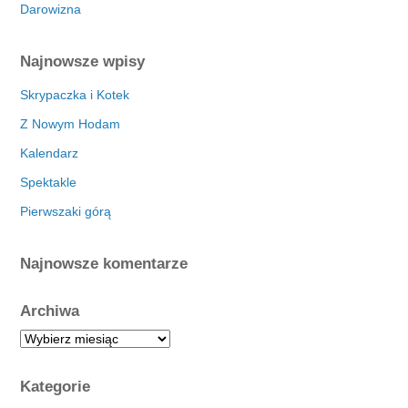
Darowizna
Najnowsze wpisy
Skrypaczka i Kotek
Z Nowym Hodam
Kalendarz
Spektakle
Pierwszaki górą
Najnowsze komentarze
Archiwa
A
r
c
Kategorie
h