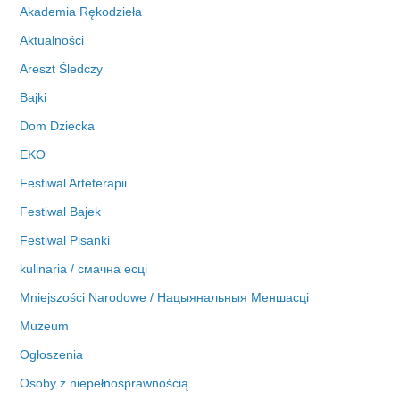
i
Akademia Rękodzieła
w
Aktualności
a
Areszt Śledczy
Bajki
Dom Dziecka
EKO
Festiwal Arteterapii
Festiwal Bajek
Festiwal Pisanki
kulinaria / смачна есці
Mniejszości Narodowe / Нацыянальныя Меншасці
Muzeum
Ogłoszenia
Osoby z niepełnosprawnością