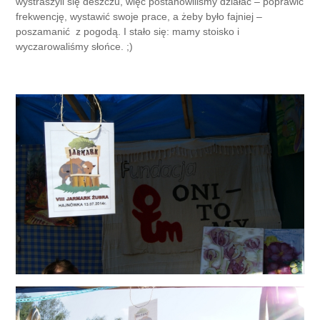
wystraszyli się deszczu, więc postanowiliśmy działać – poprawić
frekwencję, wystawić swoje prace, a żeby było fajniej –
poszamanić z pogodą. I stało się: mamy stoisko i
wyczarowaliśmy słońce. ;)