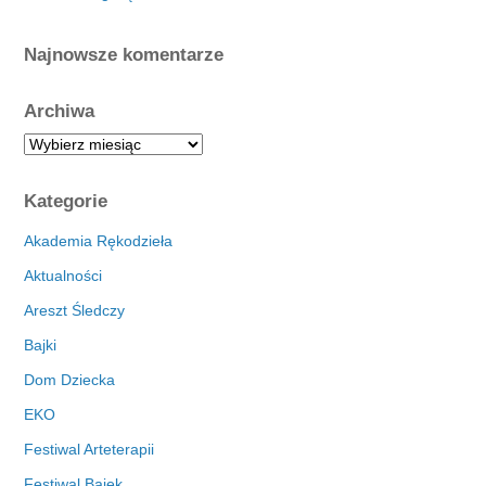
Najnowsze komentarze
Archiwa
A
r
c
Kategorie
h
i
Akademia Rękodzieła
w
Aktualności
a
Areszt Śledczy
Bajki
Dom Dziecka
EKO
Festiwal Arteterapii
Festiwal Bajek