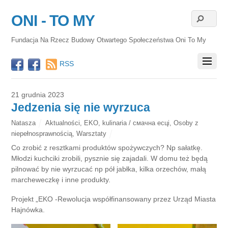
ONI - TO MY
Fundacja Na Rzecz Budowy Otwartego Społeczeństwa Oni To My
RSS
21 grudnia 2023
Jedzenia się nie wyrzuca
Natasza
Aktualności
,
EKO
,
kulinaria / смачна есці
,
Osoby z
niepełnosprawnością
,
Warsztaty
Co zrobić z resztkami produktów spożywczych? Np sałatkę.
Młodzi kuchciki zrobili, pysznie się zajadali. W domu też będą
pilnować by nie wyrzucać np pół jabłka, kilka orzechów, małą
marcheweczkę i inne produkty.
Projekt „EKO -Rewolucja współfinansowany przez Urząd Miasta
Hajnówka.