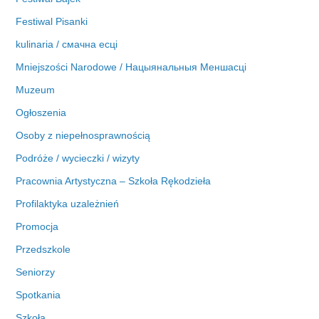
Festiwal Pisanki
kulinaria / смачна есці
Mniejszości Narodowe / Нацыянальныя Меншасці
Muzeum
Ogłoszenia
Osoby z niepełnosprawnością
Podróże / wycieczki / wizyty
Pracownia Artystyczna – Szkoła Rękodzieła
Profilaktyka uzależnień
Promocja
Przedszkole
Seniorzy
Spotkania
Szkoła