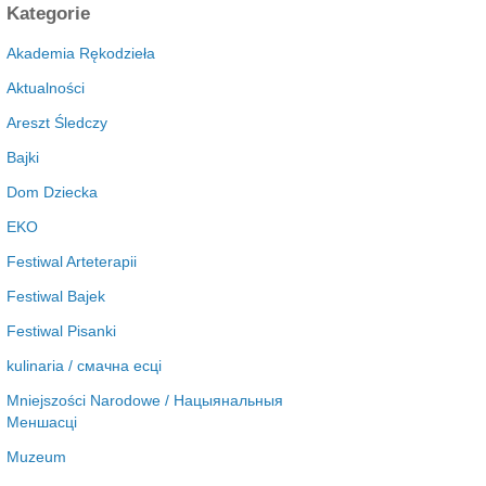
c
Kategorie
h
i
Akademia Rękodzieła
w
Aktualności
a
Areszt Śledczy
Bajki
Dom Dziecka
EKO
Festiwal Arteterapii
Festiwal Bajek
Festiwal Pisanki
kulinaria / смачна есці
Mniejszości Narodowe / Нацыянальныя
Меншасці
Muzeum