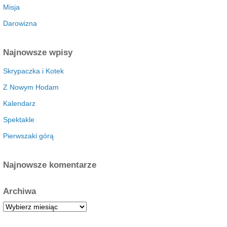
Misja
Darowizna
Najnowsze wpisy
Skrypaczka i Kotek
Z Nowym Hodam
Kalendarz
Spektakle
Pierwszaki górą
Najnowsze komentarze
Archiwa
A
r