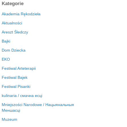
c
Kategorie
h
i
Akademia Rękodzieła
w
Aktualności
a
Areszt Śledczy
Bajki
Dom Dziecka
EKO
Festiwal Arteterapii
Festiwal Bajek
Festiwal Pisanki
kulinaria / смачна есці
Mniejszości Narodowe / Нацыянальныя
Меншасці
Muzeum