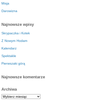
Misja
Darowizna
Najnowsze wpisy
Skrypaczka i Kotek
Z Nowym Hodam
Kalendarz
Spektakle
Pierwszaki górą
Najnowsze komentarze
Archiwa
A
r