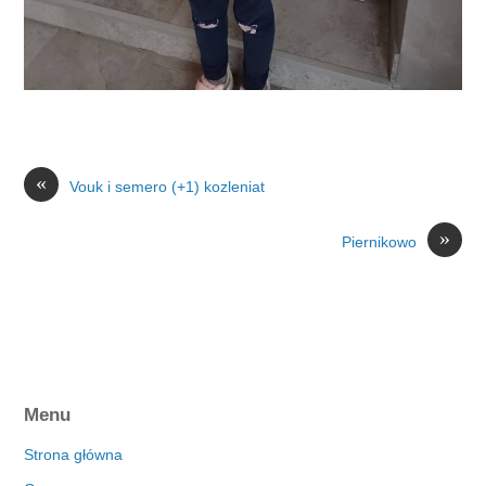
«
Vouk i semero (+1) kozleniat
»
Piernikowo
Menu
Strona główna