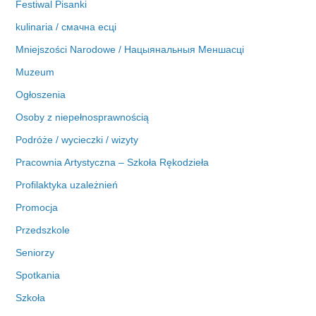
Festiwal Pisanki
kulinaria / смачна есці
Mniejszości Narodowe / Нацыянальныя Меншасці
Muzeum
Ogłoszenia
Osoby z niepełnosprawnością
Podróże / wycieczki / wizyty
Pracownia Artystyczna – Szkoła Rękodzieła
Profilaktyka uzależnień
Promocja
Przedszkole
Seniorzy
Spotkania
Szkoła