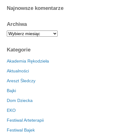
Najnowsze komentarze
Archiwa
A
r
c
Kategorie
h
i
Akademia Rękodzieła
w
Aktualności
a
Areszt Śledczy
Bajki
Dom Dziecka
EKO
Festiwal Arteterapii
Festiwal Bajek