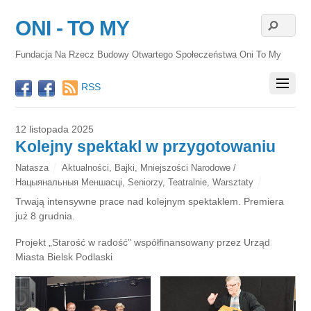
ONI - TO MY
Fundacja Na Rzecz Budowy Otwartego Społeczeństwa Oni To My
RSS
12 listopada 2025
Kolejny spektakl w przygotowaniu
Natasza
Aktualności
,
Bajki
,
Mniejszości Narodowe /
Нацыянальныя Меншасці
,
Seniorzy
,
Teatralnie
,
Warsztaty
Trwają intensywne prace nad kolejnym spektaklem. Premiera
już 8 grudnia.
Projekt „Starość w radość” współfinansowany przez Urząd
Miasta Bielsk Podlaski