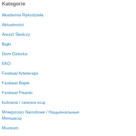
c
Kategorie
h
i
Akademia Rękodzieła
w
Aktualności
a
Areszt Śledczy
Bajki
Dom Dziecka
EKO
Festiwal Arteterapii
Festiwal Bajek
Festiwal Pisanki
kulinaria / смачна есці
Mniejszości Narodowe / Нацыянальныя
Меншасці
Muzeum