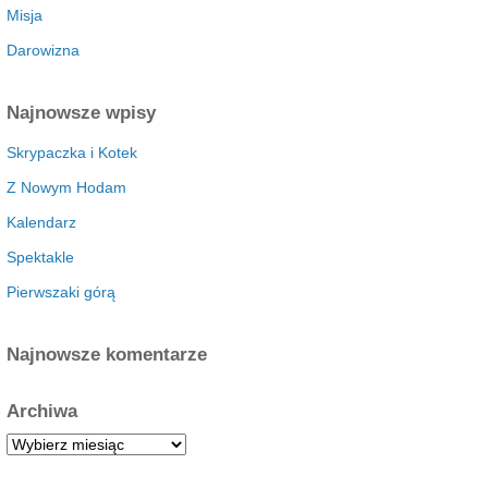
Misja
Darowizna
Najnowsze wpisy
Skrypaczka i Kotek
Z Nowym Hodam
Kalendarz
Spektakle
Pierwszaki górą
Najnowsze komentarze
Archiwa
A
r