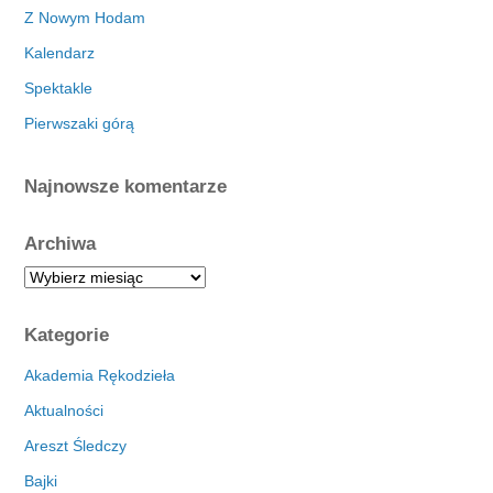
Z Nowym Hodam
Kalendarz
Spektakle
Pierwszaki górą
Najnowsze komentarze
Archiwa
A
r
c
Kategorie
h
i
Akademia Rękodzieła
w
Aktualności
a
Areszt Śledczy
Bajki