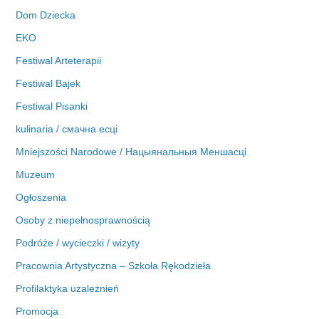
Dom Dziecka
EKO
Festiwal Arteterapii
Festiwal Bajek
Festiwal Pisanki
kulinaria / смачна есці
Mniejszości Narodowe / Нацыянальныя Меншасці
Muzeum
Ogłoszenia
Osoby z niepełnosprawnością
Podróże / wycieczki / wizyty
Pracownia Artystyczna – Szkoła Rękodzieła
Profilaktyka uzależnień
Promocja