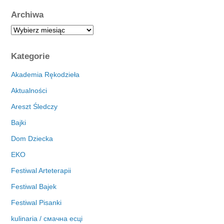
Archiwa
A
r
c
Kategorie
h
i
Akademia Rękodzieła
w
Aktualności
a
Areszt Śledczy
Bajki
Dom Dziecka
EKO
Festiwal Arteterapii
Festiwal Bajek
Festiwal Pisanki
kulinaria / смачна есці