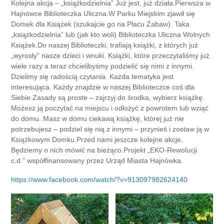
Kolejna akcja – „książkodzielnia” Już jest, już działa.Pierwsza w
Hajnówce Biblioteczka Uliczna.W Parku Miejskim zjawił się
Domek dla Książek (szukajcie go na Placu Zabaw). Taka
„książkodzielnia” lub (jak kto woli) Biblioteczka Uliczna Wolnych
Książek.Do naszej Biblioteczki, trafiają książki, z których już
„wyrosły” nasze dzieci i wnuki. Książki, które przeczytaliśmy już
wiele razy a teraz chcielibyśmy podzielić się nimi z innymi.
Dzielimy się radością czytania. Każda tematyka jest
interesująca. Każdy znajdzie w naszej Biblioteczce coś dla
Siebie.Zasady są proste – zajrzyj do środka, wybierz książkę.
Możesz ją poczytać na miejscu i odłożyć z powrotem lub wziąć
do domu. Masz w domu ciekawą książkę, której już nie
potrzebujesz – podziel się nią z innymi – przynieś i zostaw ją w
Książkowym Domku.Przed nami jeszcze kolejne akcje.
Będziemy o nich mówić na bieżąco.Projekt „EKO-Rewolucji
c.d.” współfinansowany przez Urząd Miasta Hajnówka.
https://www.facebook.com/watch/?v=913097982624140