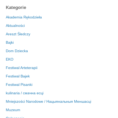
c
Kategorie
h
i
Akademia Rękodzieła
w
Aktualności
a
Areszt Śledczy
Bajki
Dom Dziecka
EKO
Festiwal Arteterapii
Festiwal Bajek
Festiwal Pisanki
kulinaria / смачна есці
Mniejszości Narodowe / Нацыянальныя Меншасці
Muzeum