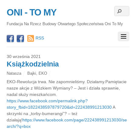
ONI - TO MY
Fundacja Na Rzecz Budowy Otwartego Społeczeństwa Oni To My
RSS
30 września 2021
Książkodzielnia
Natasza
Bajki
,
EKO
EKO-Rewolucja trwa. Nie zapomnieliśmy. Działamy.Pamiętacie
nasze akcje z Wózkiem Wymiany? – Jest i działa sprawnie,
nadal służy mieszkańcom.
https://www.facebook.com/permalink.php?
story_fbid=1822438597879720&id=222438991213030
A
skrzynki na „torby-bumerangi”? – też
działają!
https://www.facebook.com/page/222438991213030/se
arch/?q=box