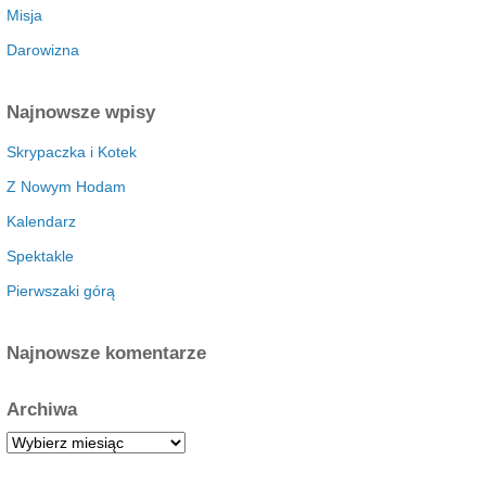
Misja
Darowizna
Najnowsze wpisy
Skrypaczka i Kotek
Z Nowym Hodam
Kalendarz
Spektakle
Pierwszaki górą
Najnowsze komentarze
Archiwa
A
r