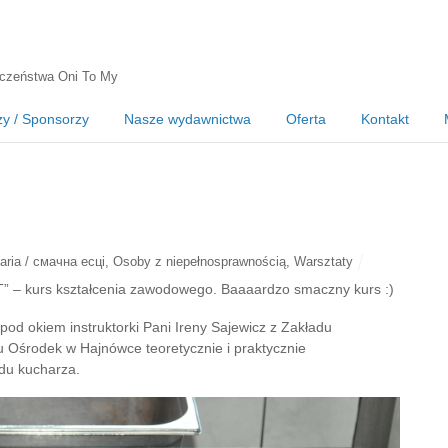
czeństwa Oni To My
zy / Sponsorzy
Nasze wydawnictwa
Oferta
Kontakt
naria / смачна есці
,
Osoby z niepełnosprawnością
,
Warsztaty
” – kurs kształcenia zawodowego. Baaaardzo smaczny kurs :)
pod okiem instruktorki Pani Ireny Sajewicz z Zakładu
Ośrodek w Hajnówce teoretycznie i praktycznie
du kucharza.