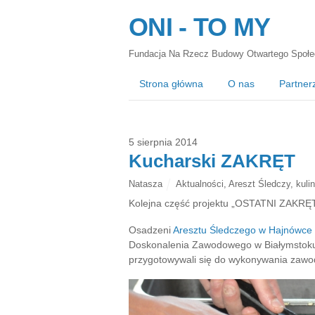
ONI - TO MY
Fundacja Na Rzecz Budowy Otwartego Społe
Strona główna
O nas
Partner
5 sierpnia 2014
Kucharski ZAKRĘT
Natasza
Aktualności
,
Areszt Śledczy
,
kuli
Kolejna część projektu „OSTATNI ZAKRĘT
Osadzeni
Aresztu Śledczego w Hajnówce
Doskonalenia Zawodowego w Białymstoku 
przygotowywali się do wykonywania zawo