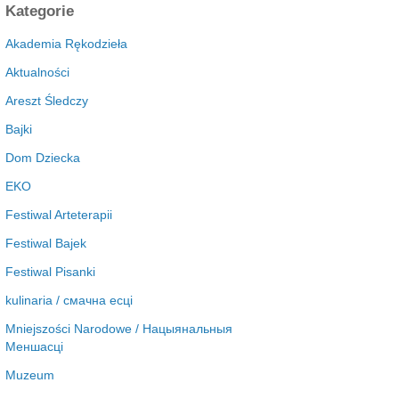
c
Kategorie
h
i
Akademia Rękodzieła
w
Aktualności
a
Areszt Śledczy
Bajki
Dom Dziecka
EKO
Festiwal Arteterapii
Festiwal Bajek
Festiwal Pisanki
kulinaria / смачна есці
Mniejszości Narodowe / Нацыянальныя
Меншасці
Muzeum