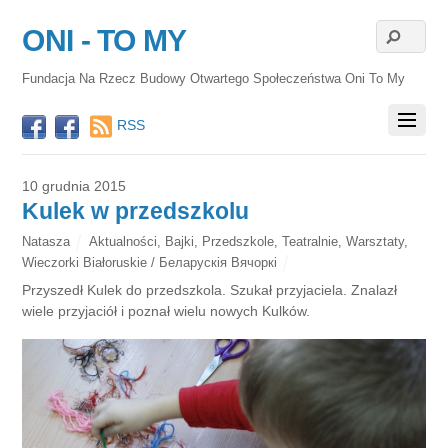
ONI - TO MY
Fundacja Na Rzecz Budowy Otwartego Społeczeństwa Oni To My
RSS
10 grudnia 2015
Kulek w przedszkolu
Natasza
Aktualności
,
Bajki
,
Przedszkole
,
Teatralnie
,
Warsztaty
,
Wieczorki Białoruskie / Беларускія Вячоркі
Przyszedł Kulek do przedszkola. Szukał przyjaciela. Znalazł
wiele przyjaciół i poznał wielu nowych Kulków.