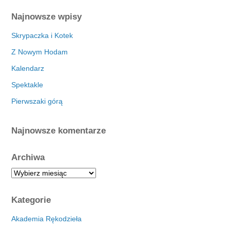
Najnowsze wpisy
Skrypaczka i Kotek
Z Nowym Hodam
Kalendarz
Spektakle
Pierwszaki górą
Najnowsze komentarze
Archiwa
A
r
c
Kategorie
h
i
Akademia Rękodzieła
w