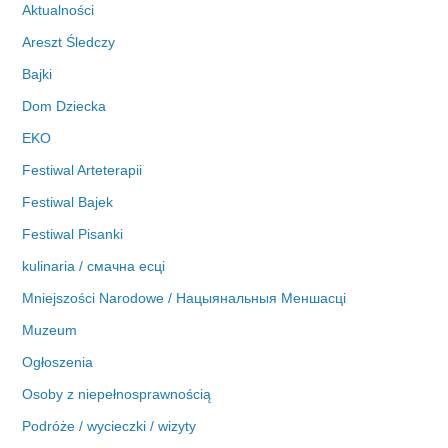
Aktualności
a
Areszt Śledczy
Bajki
Dom Dziecka
EKO
Festiwal Arteterapii
Festiwal Bajek
Festiwal Pisanki
kulinaria / смачна есці
Mniejszości Narodowe / Нацыянальныя Меншасці
Muzeum
Ogłoszenia
Osoby z niepełnosprawnością
Podróże / wycieczki / wizyty