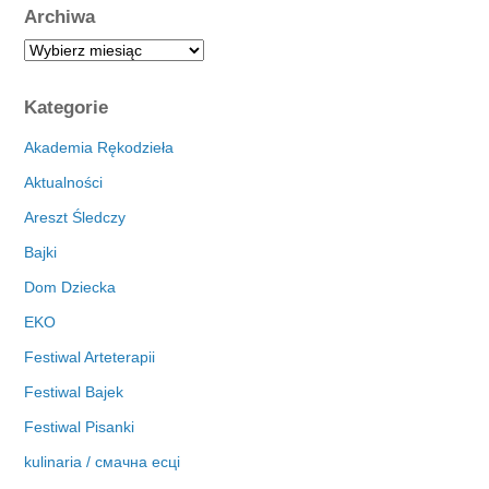
Archiwa
A
r
c
Kategorie
h
i
Akademia Rękodzieła
w
Aktualności
a
Areszt Śledczy
Bajki
Dom Dziecka
EKO
Festiwal Arteterapii
Festiwal Bajek
Festiwal Pisanki
kulinaria / смачна есці