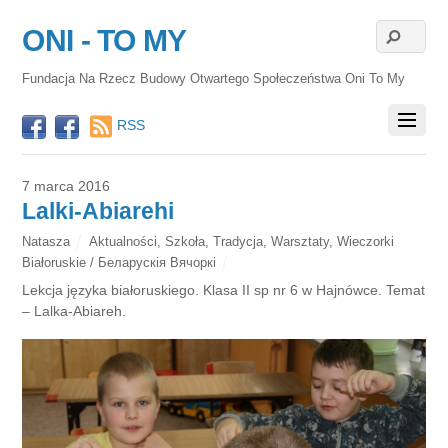
ONI - TO MY
Fundacja Na Rzecz Budowy Otwartego Społeczeństwa Oni To My
RSS
7 marca 2016
Lalki-Abiarehi
Natasza
Aktualności
,
Szkoła
,
Tradycja
,
Warsztaty
,
Wieczorki
Białoruskie / Беларускія Вячоркі
Lekcja języka białoruskiego. Klasa II sp nr 6 w Hajnówce. Temat
– Lalka-Abiareh.