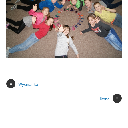
«
Wycinanka
»
Ikona