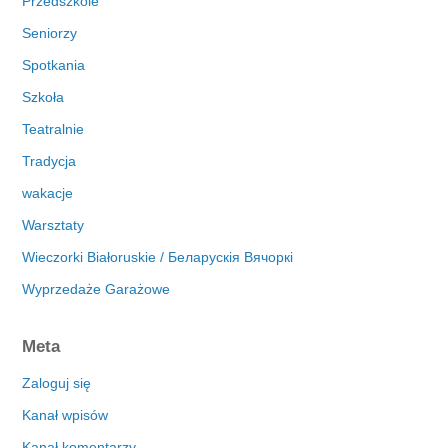
Przedszkole
Seniorzy
Spotkania
Szkoła
Teatralnie
Tradycja
wakacje
Warsztaty
Wieczorki Białoruskie / Беларускія Вячоркі
Wyprzedaże Garażowe
Meta
Zaloguj się
Kanał wpisów
Kanał komentarzy