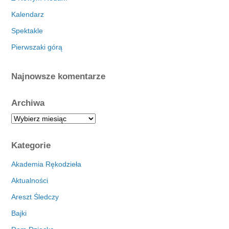
Kalendarz
Spektakle
Pierwszaki górą
Najnowsze komentarze
Archiwa
A
r
c
Kategorie
h
i
Akademia Rękodzieła
w
Aktualności
a
Areszt Śledczy
Bajki