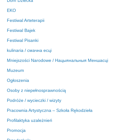
Dom Dziecka
EKO
Festiwal Arteterapii
Festiwal Bajek
Festiwal Pisanki
kulinaria / смачна есці
Mniejszości Narodowe / Нацыянальныя Меншасці
Muzeum
Ogłoszenia
Osoby z niepełnosprawnością
Podróże / wycieczki / wizyty
Pracownia Artystyczna – Szkoła Rękodzieła
Profilaktyka uzależnień
Promocja